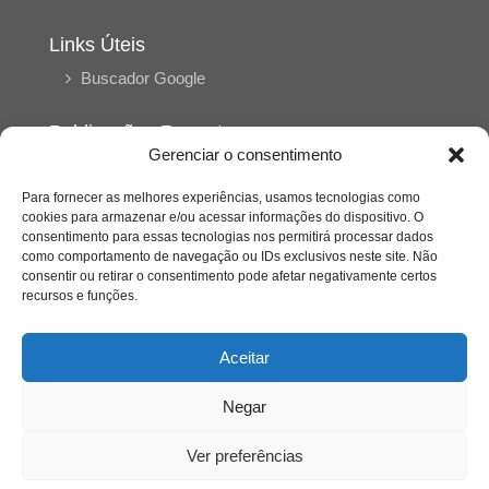
Links Úteis
Buscador Google
Publicações Recentes
Gerenciar o consentimento
Silêncio orbital: a presença humana entre a
desconexão e o espetáculo
Para fornecer as melhores experiências, usamos tecnologias como
cookies para armazenar e/ou acessar informações do dispositivo. O
consentimento para essas tecnologias nos permitirá processar dados
A reinvenção do trabalho e o choque geracional:
como comportamento de navegação ou IDs exclusivos neste site. Não
uma análise crítica do mercado contemporâneo
consentir ou retirar o consentimento pode afetar negativamente certos
em “Um Senhor Estagiário”
recursos e funções.
O corpo como expressão do cuidado
Aceitar
psicológico: (En)Cena entrevista Eliz Dorneles
Negar
Violência, saúde mental e a difícil construção do
acolhimento institucional: (En)cena entrevista
Ver preferências
Izabella Ferreira dos Santos, Conselheira do
CRP-23