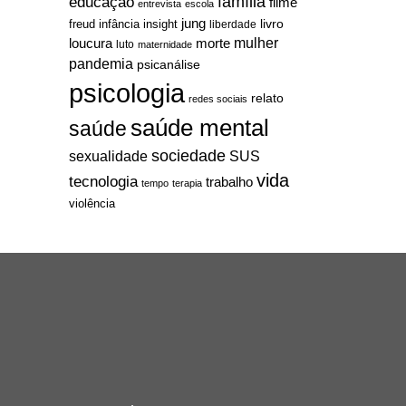
família
educação
filme
entrevista
escola
jung
livro
freud
infância
insight
liberdade
mulher
loucura
morte
luto
maternidade
pandemia
psicanálise
psicologia
relato
redes sociais
saúde mental
saúde
sociedade
sexualidade
SUS
vida
tecnologia
trabalho
tempo
terapia
violência