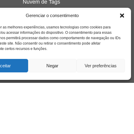
Nuvem de Tags
amor
caos
ansiedade
arte
CAPS
Gerenciar o consentimento
e o
cinema
covid-19
comportamento
corpo
er as melhores experiências, usamos tecnologias como cookies para
cultura
cuidado
crianca
depressao
/ou acessar informações do dispositivo. O consentimento para essas
família
educação
filme
entrevista
escola
o
 nos permitirá processar dados como comportamento de navegação ou IDs
se
jung
livro
freud
infância
insight
liberdade
este site. Não consentir ou retirar o consentimento pode afetar
mulher
loucura
morte
e certos recursos e funções.
luto
maternidade
hor
pandemia
psicanálise
psicologia
ceitar
Negar
Ver preferências
relato
redes sociais
o
saúde mental
saúde
a
sociedade
sexualidade
SUS
vida
tecnologia
trabalho
tempo
terapia
violência
nto
sta