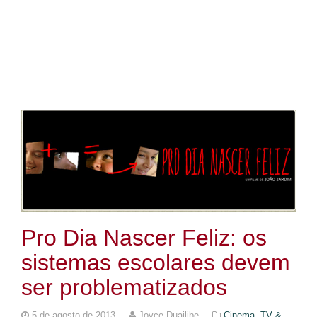
Pro Dia Nascer Feliz: os
sistemas escolares devem
ser problematizados
5 de agosto de 2013
Joyce Duailibe
Cinema, TV &