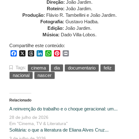
Direção:
João Jardim.
Roteiro:
João Jardim.
Produção:
Flávio R. Tambellini e João Jardim.
Fotografia:
Gustavo Hadba.
Edição:
João Jardim.
Música:
Dado Villa-Lobos.
Compartilhe este conteúdo:
Facebook
X
Threads
LinkedIn
WhatsApp
Pinterest
Print
Tags:
cinema
dia
documentario
feliz
nacional
nascer
Relacionado
A reinvenção do trabalho e o choque geracional: um...
28 de julho de 2026
Em "Cinema, TV & Literatura"
Solitária: o que a literatura de Eliana Alves Cruz...
3 de julho de 2026