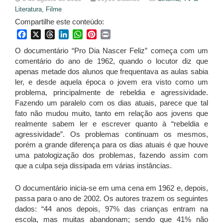
Literatura,
Filme
Compartilhe este conteúdo:
Facebook
X
Threads
LinkedIn
WhatsApp
Pinterest
Print
O documentário “Pro Dia Nascer Feliz” começa com um
comentário do ano de 1962, quando o locutor diz que
apenas metade dos alunos que frequentava as aulas sabia
ler, e desde aquela época o jovem era visto como um
problema, principalmente de rebeldia e agressividade.
Fazendo um paralelo com os dias atuais, parece que tal
fato não mudou muito, tanto em relação aos jovens que
realmente sabem ler e escrever quanto à “rebeldia e
agressividade”. Os problemas continuam os mesmos,
porém a grande diferença para os dias atuais é que houve
uma patologização dos problemas, fazendo assim com
que a culpa seja dissipada em várias instâncias.
O documentário inicia-se em uma cena em 1962 e, depois,
passa para o ano de 2002. Os autores trazem os seguintes
dados: “44 anos depois, 97% das crianças entram na
escola, mas muitas abandonam; sendo que 41% não