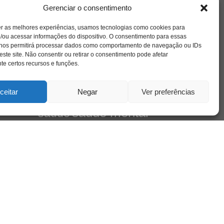
amor
l e
caos
ansiedade
arte
CAPS
Gerenciar o consentimento
no
cinema
ta
covid-19
comportamento
corpo
er as melhores experiências, usamos tecnologias como cookies para
cultura
cuidado
crianca
depressao
/ou acessar informações do dispositivo. O consentimento para essas
família
educação
filme
entrevista
escola
 nos permitirá processar dados como comportamento de navegação ou IDs
de
jung
livro
este site. Não consentir ou retirar o consentimento pode afetar
freud
infância
insight
liberdade
Cena
e certos recursos e funções.
mulher
loucura
morte
luto
maternidade
pandemia
psicanálise
psicologia
ceitar
Negar
Ver preferências
relato
redes sociais
mento
saúde mental
saúde
sociedade
sexualidade
SUS
vida
tecnologia
trabalho
tempo
terapia
violência
leiro
 do