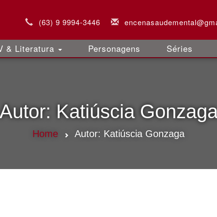
(63) 9 9994-3446
encenasaudemental@gma
 & Literatura
Personagens
Séries
Autor:
Katiúscia Gonzag
Home
Autor:
Katiúscia Gonzaga