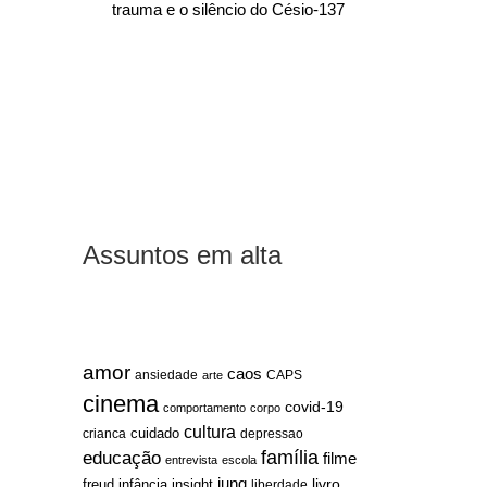
trauma e o silêncio do Césio-137
Assuntos em alta
amor
caos
ansiedade
arte
CAPS
cinema
covid-19
comportamento
corpo
cultura
cuidado
crianca
depressao
família
educação
filme
entrevista
escola
jung
livro
freud
infância
insight
liberdade