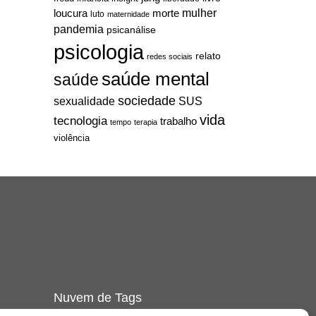
mulher
loucura
morte
luto
maternidade
pandemia
psicanálise
psicologia
relato
redes sociais
saúde mental
saúde
sociedade
sexualidade
SUS
vida
tecnologia
trabalho
tempo
terapia
violência
Nuvem de Tags