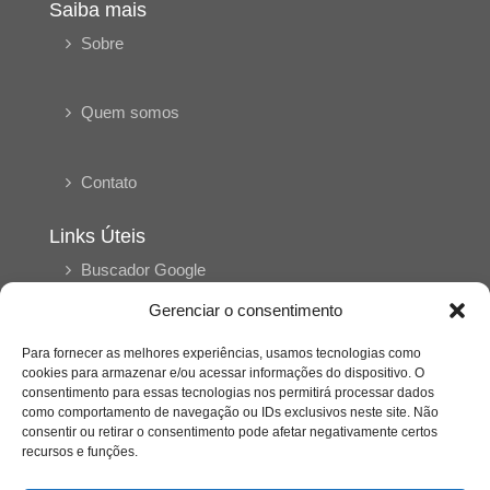
Saiba mais
Sobre
Quem somos
Contato
Links Úteis
Buscador Google
Gerenciar o consentimento
Publicações Recentes
Para fornecer as melhores experiências, usamos tecnologias como
A caminhada antimanicomial e os desafios da
saúde mental no Tocantins: (En)Cena entrevista
cookies para armazenar e/ou acessar informações do dispositivo. O
Ana Carolina Noleto
consentimento para essas tecnologias nos permitirá processar dados
como comportamento de navegação ou IDs exclusivos neste site. Não
consentir ou retirar o consentimento pode afetar negativamente certos
recursos e funções.
A Psicologia como espaço de cuidado para
mulheres: (En)Cena entrevista Rayla Soares