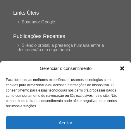
Links Úteis
Buscador Google
Publicações Recentes
Silêncio orbital: a presença humana entre a
desconexão e o espetáculo
A reinvenção do trabalho e o choque geracional:
Gerenciar o consentimento
uma análise crítica do mercado contemporâneo
em “Um Senhor Estagiário”
Para fornecer as melhores experiências, usamos tecnologias como
cookies para armazenar e/ou acessar informações do dispositivo. O
consentimento para essas tecnologias nos permitirá processar dados
O corpo como expressão do cuidado
como comportamento de navegação ou IDs exclusivos neste site. Não
psicológico: (En)Cena entrevista Eliz Dorneles
consentir ou retirar o consentimento pode afetar negativamente certos
recursos e funções.
Violência, saúde mental e a difícil construção do
acolhimento institucional: (En)cena entrevista
Aceitar
Izabella Ferreira dos Santos, Conselheira do
CRP-23