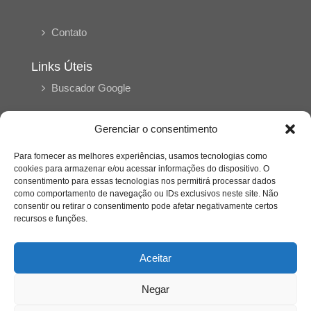
Contato
Links Úteis
Buscador Google
Publicações Recentes
Gerenciar o consentimento
Silêncio orbital: a presença humana entre a
desconexão e o espetáculo
Para fornecer as melhores experiências, usamos tecnologias como
cookies para armazenar e/ou acessar informações do dispositivo. O
consentimento para essas tecnologias nos permitirá processar dados
como comportamento de navegação ou IDs exclusivos neste site. Não
A reinvenção do trabalho e o choque geracional:
consentir ou retirar o consentimento pode afetar negativamente certos
uma análise crítica do mercado contemporâneo
em “Um Senhor Estagiário”
recursos e funções.
Aceitar
O corpo como expressão do cuidado
psicológico: (En)Cena entrevista Eliz Dorneles
Negar