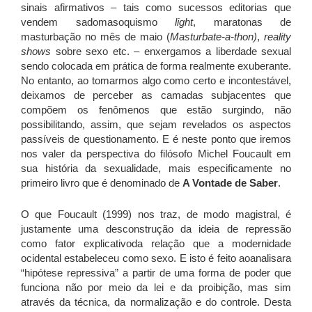
sinais afirmativos – tais como sucessos editorias que
vendem sadomasoquismo
light
, maratonas de
masturbação no mês de maio (
Masturbate-a-thon)
,
reality
shows
sobre sexo etc. – enxergamos a liberdade sexual
sendo colocada em prática de forma realmente exuberante.
No entanto, ao tomarmos algo como certo e incontestável,
deixamos de perceber as camadas subjacentes que
compõem os fenômenos que estão surgindo, não
possibilitando, assim, que sejam revelados os aspectos
passíveis de questionamento. E é neste ponto que iremos
nos valer da perspectiva do filósofo Michel Foucault em
sua história da sexualidade, mais especificamente no
primeiro livro que é denominado de
A Vontade de Saber
.
O que Foucault (1999) nos traz, de modo magistral, é
justamente uma desconstrução da ideia de repressão
como fator explicativoda relação que a modernidade
ocidental estabeleceu como sexo. E isto é feito aoanalisara
“hipótese repressiva” a partir de uma forma de poder que
funciona não por meio da lei e da proibição, mas sim
através da técnica, da normalização e do controle. Desta