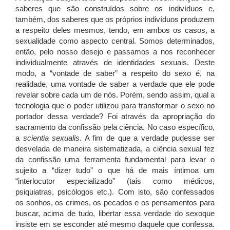
saberes que são construídos sobre os indivíduos e,
também, dos saberes que os próprios indivíduos produzem
a respeito deles mesmos, tendo, em ambos os casos, a
sexualidade como aspecto central. Somos determinados,
então, pelo nosso desejo e passamos a nos reconhecer
individualmente através de identidades sexuais. Deste
modo, a “vontade de saber” a respeito do sexo é, na
realidade, uma vontade de saber a verdade que ele pode
revelar sobre cada um de nós. Porém, sendo assim, qual a
tecnologia que o poder utilizou para transformar o sexo no
portador dessa verdade? Foi através da apropriação do
sacramento da confissão pela ciência. No caso específico,
a
scientia sexualis
. A fim de que a verdade pudesse ser
desvelada de maneira sistematizada, a ciência sexual fez
da confissão uma ferramenta fundamental para levar o
sujeito a “dizer tudo” o que há de mais íntimoa um
“interlocutor especializado” (tais como médicos,
psiquiatras, psicólogos etc.). Com isto, são confessados
os sonhos, os crimes, os pecados e os pensamentos para
buscar, acima de tudo, libertar essa verdade do sexoque
insiste em se esconder até mesmo daquele que confessa.