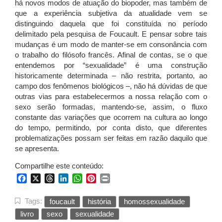
há novos modos de atuação do biopoder, mas também de
que a experiência subjetiva da atualidade vem se
distinguindo daquela que foi constituída no período
delimitado pela pesquisa de Foucault. E pensar sobre tais
mudanças é um modo de manter-se em consonância com
o trabalho do filósofo francês. Afinal de contas, se o que
entendemos por “sexualidade” é uma construção
historicamente determinada – não restrita, portanto, ao
campo dos fenômenos biológicos –, não há dúvidas de que
outras vias para estabelecermos a nossa relação com o
sexo serão formadas, mantendo-se, assim, o fluxo
constante das variações que ocorrem na cultura ao longo
do tempo, permitindo, por conta disto, que diferentes
problematizações possam ser feitas em razão daquilo que
se apresenta.
Compartilhe este conteúdo:
Facebook
X
Threads
LinkedIn
WhatsApp
Pinterest
Print
Tags:
foucault
história
homossexualidade
livro
sexo
sexualidade