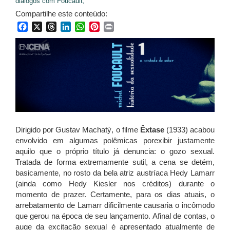
diálogos com Foucault,
Compartilhe este conteúdo:
Facebook
X
Threads
LinkedIn
WhatsApp
Pinterest
Print
Dirigido por Gustav Machatý, o filme
Êxtase
(1933) acabou
envolvido em algumas polêmicas porexibir justamente
aquilo que o próprio título já denuncia: o gozo sexual.
Tratada de forma extremamente sutil, a cena se detém,
basicamente, no rosto da bela atriz austríaca Hedy Lamarr
(ainda como Hedy Kiesler nos créditos) durante o
momento de prazer. Certamente, para os dias atuais, o
arrebatamento de Lamarr dificilmente causaria o incômodo
que gerou na época de seu lançamento. Afinal de contas, o
auge da excitação sexual é apresentado atualmente de