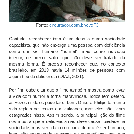
Fonte:
encurtador.com.br/cvxF3
Contudo, reconhecer isso é um desafio numa sociedade
capacitista, que não enxerga uma pessoa com deficiência
como um ser humano “normal”, mas como indivíduo
inferior, de menor valor, que não deve ser tratado da
mesma forma. É preciso reconhecer que, no contexto
brasileiro, em 2018 havia 14 milhões de pessoas com
algum tipo de deficiência (DIAZ, 2021).
Por fim, cabe citar que o filme também mostra como levar
a vida com humor a torna maravilhosa. Todos têm defeito,
às vezes rir deles pode fazer bem. Driss e Philipe têm uma
vida repleta de ironias e dificuldades, mas eles não ficam
estagnados nisso. Assim sendo, a principal lição do filme
nos mostra que a deficiência não deve causar piedade na
sociedade, mas ser tida como parte do que é ser humano,
logo, não provocando surpresa ou desconfiança nos que