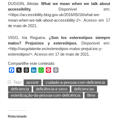
DUGGIN, Alistair.
What we mean when we talk about
accessibility.
Disponível em:
<https://accessibility.blog.gov.uk/2016/05/16/what-we-
mean-when-we-talk-about-accessibility-2>. Acesso em 17
de maio de 2021.
VIGO, Iria Reguera.
¿Son los estereotipos siempre
malos? Prejuicios y estereótipos.
Disponível em:
<http://rasgolatente.es/estereotipos-malos-prejuicios-y-
estereotipos/>. Acesso em 17 de maio de 2021.
Compartilhe este conteúdo:
Facebook
X
Threads
LinkedIn
WhatsApp
Pinterest
Print
Tags:
assistir
cuidado-a-pessoa-com-deficiencia
deficiencia
deficiência-e-sexo
deficiencias
esterilização-da-pessoa-com-deficiência
filme
Relacionado