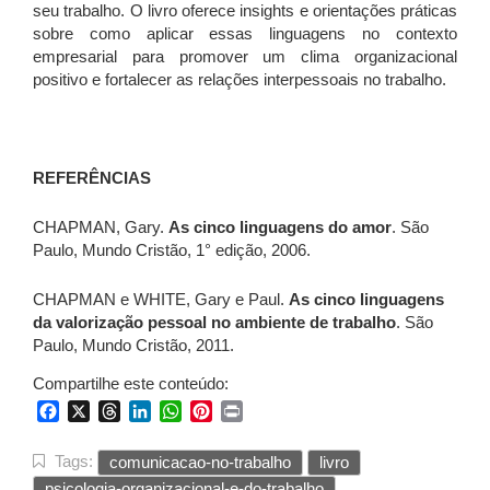
seu trabalho. O livro oferece insights e orientações práticas
sobre como aplicar essas linguagens no contexto
empresarial para promover um clima organizacional
positivo e fortalecer as relações interpessoais no trabalho.
REFERÊNCIAS
CHAPMAN, Gary.
As cinco linguagens do amor
. São
Paulo, Mundo Cristão, 1° edição, 2006.
CHAPMAN e WHITE, Gary e Paul.
As cinco linguagens
da valorização pessoal no ambiente de trabalho
. São
Paulo, Mundo Cristão, 2011.
Compartilhe este conteúdo:
Facebook
X
Threads
LinkedIn
WhatsApp
Pinterest
Print
Tags:
comunicacao-no-trabalho
livro
psicologia-organizacional-e-do-trabalho