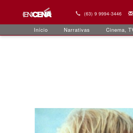
(63) 9 9994-3446
Início
Narrativas
Cinema, TV