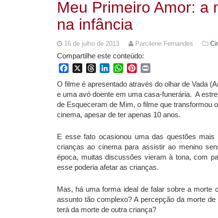
Meu Primeiro Amor: a m
na infância
16 de julho de 2013
Parcilene Fernandes
Ci
Compartilhe este conteúdo:
Facebook
X
Threads
LinkedIn
WhatsApp
Pinterest
Print
O filme é apresentado através do olhar de Vada 
e uma avó doente em uma casa-funerária. A estre
de Esqueceram de Mim, o filme que transformou o
cinema, apesar de ter apenas 10 anos.
E esse fato ocasionou uma das questões mais i
crianças ao cinema para assistir ao menino s
época, muitas discussões vieram à tona, com pa
esse poderia afetar as crianças.
Mas, há uma forma ideal de falar sobre a morte
assunto tão complexo? A percepção da morte de u
terá da morte de outra criança?