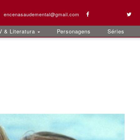
encenasaudemental@gmail.com
 & Literatura
Personagens
Séries