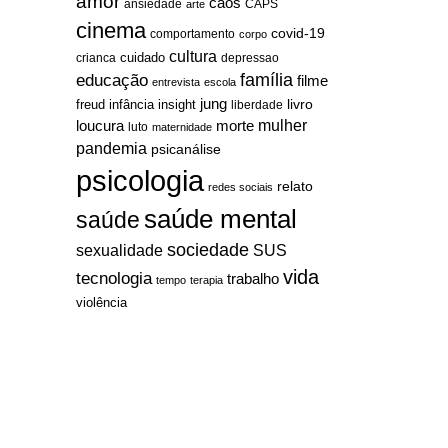
amor
caos
ansiedade
arte
CAPS
cinema
covid-19
comportamento
corpo
cultura
cuidado
crianca
depressao
família
educação
filme
entrevista
escola
jung
livro
freud
infância
insight
liberdade
mulher
loucura
morte
luto
maternidade
pandemia
psicanálise
psicologia
relato
redes sociais
saúde mental
saúde
sociedade
sexualidade
SUS
vida
tecnologia
trabalho
tempo
terapia
violência