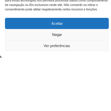
Siga-nos
para essas tecnologias nos permitirá processar dados como comportamento
de navegação ou IDs exclusivos neste site. Não consentir ou retirar o
consentimento pode afetar negativamente certos recursos e funções.
Aceitar
Negar
Ver preferências