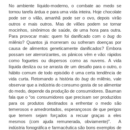
No ambiente líquido-moderno, o combate ao medo se
tornou tarefa árdua e para uma vida inteira. Hoje chocolate
pode ser o vilão, amanhã pode ser o ovo, depois virão
outros e mais outros. Mas de vilões podem se tornar
mocinhos, sinônimos de saúde, de uma hora para outra.
Para provocar mais: quem foi danificado com o
bug
do
milênio? Quantos já morreram ou sofreram doenças por
causa de alimentos geneticamente danificados? Embora
possam ser aterrorizantes, os pânicos vêm e vão: rápidos
como foguetes ou dispersos como as nuvens. A vida
líquida desliza ou se arrasta de um desafio para o outro, o
hábito comum de todo episódio é uma certa tendência de
vida curta. Retomando a história do
bug
do milênio, vale
observar que a indústria do consumo gosta de se alimentar
do medo, depende da produção de consumidores. Bauman
fala que o “os consumidores que precisam ser produzidos
para os produtos destinados a enfrentar o medo são
temerosos e amedrontados, esperançosos de que perigos
que temem sejam forçados a recuar graças a eles
mesmos (com ajuda remunerada, obviamente)”. A
indústria fonográfica e farmacêutica são bons exemplos de