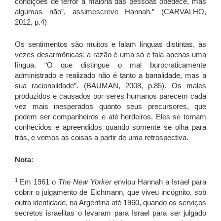
condições de terror a maioria das pessoas obedece, mas
algumas não”, assimescreve Hannah.” (CARVALHO,
2012, p.4)
Os sentimentos são muitos e falam línguas distintas, às
vezes desarmônicas; a razão é uma só e fala apenas uma
língua. “O que distingue o mal burocraticamente
administrado e realizado não é tanto a banalidade, mas a
sua racionalidade”. (BAUMAN, 2008, p.85). Os males
produzidos e causados por seres humanos parecem cada
vez mais inesperados quanto seus precursores, que
podem ser companheiros e até herdeiros. Eles se tornam
conhecidos e apreendidos quando somente se olha para
trás, e vemos as coisas a partir de uma retrospectiva.
Nota:
1
Em 1961 o
The New Yorker
enviou Hannah a Israel para
cobrir o julgamento de Eichmann, que viveu incógnito, sob
outra identidade, na Argentina até 1960, quando os serviços
secretos israelitas o levaram para Israel para ser julgado