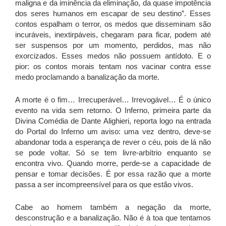
maligna e da iminência da eliminação, da quase impotência
dos seres humanos em escapar de seu destino”. Esses
contos espalham o terror, os medos que disseminam são
incuráveis, inextirpáveis, chegaram para ficar, podem até
ser suspensos por um momento, perdidos, mas não
exorcizados. Esses medos não possuem antídoto. E o
pior: os contos morais tentam nos vacinar contra esse
medo proclamando a banalização da morte.
A morte é o fim… Irrecuperável… Irrevogável… É o único
evento na vida sem retorno. O Inferno, primeira parte da
Divina Comédia de Dante Alighieri, reporta logo na entrada
do Portal do Inferno um aviso: uma vez dentro, deve-se
abandonar toda a esperança de rever o céu, pois de lá não
se pode voltar. Só se tem livre-arbítrio enquanto se
encontra vivo. Quando morre, perde-se a capacidade de
pensar e tomar decisões. É por essa razão que a morte
passa a ser incompreensível para os que estão vivos.
Cabe ao homem também a negação da morte,
desconstrução e a banalização. Não é à toa que tentamos