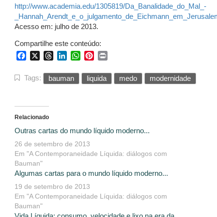
http://www.academia.edu/1305819/Da_Banalidade_do_Mal_-
_Hannah_Arendt_e_o_julgamento_de_Eichmann_em_Jerusale
Acesso em: julho de 2013.
Compartilhe este conteúdo:
Facebook
X
Threads
LinkedIn
WhatsApp
Pinterest
Print
Tags:
bauman
liquida
medo
modernidade
Relacionado
Outras cartas do mundo líquido moderno...
26 de setembro de 2013
Em "A Contemporaneidade Líquida: diálogos com
Bauman"
Algumas cartas para o mundo líquido moderno...
19 de setembro de 2013
Em "A Contemporaneidade Líquida: diálogos com
Bauman"
Vida Líquida: consumo, velocidade e lixo na era da...