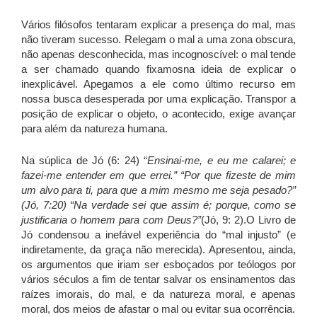
Vários filósofos tentaram explicar a presença do mal, mas
não tiveram sucesso. Relegam o mal a uma zona obscura,
não apenas desconhecida, mas incognoscível: o mal tende
a ser chamado quando fixamosna ideia de explicar o
inexplicável. Apegamos a ele como último recurso em
nossa busca desesperada por uma explicação. Transpor a
posição de explicar o objeto, o acontecido, exige avançar
para além da natureza humana.
Na súplica de Jó (6: 24) “
Ensinai-me, e eu me calarei; e
fazei-me entender em que errei.” “Por que fizeste de mim
um alvo para ti, para que a mim mesmo me seja pesado?”
(Jó, 7:20) “Na verdade sei que assim é; porque, como se
justificaria o homem para com Deus?”
(Jó, 9: 2).O Livro de
Jó condensou a inefável experiência do “mal injusto” (e
indiretamente, da graça não merecida). Apresentou, ainda,
os argumentos que iriam ser esboçados por teólogos por
vários séculos a fim de tentar salvar os ensinamentos das
raízes imorais, do mal, e da natureza moral, e apenas
moral, dos meios de afastar o mal ou evitar sua ocorrência.