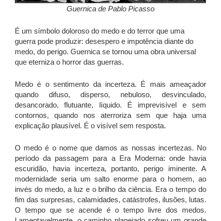
Guernica de Pablo Picasso
É um símbolo doloroso do medo e do terror que uma
guerra pode produzir: desespero e impotência diante do
medo, do perigo. Guernica se tornou uma obra universal
que eterniza o horror das guerras.
Medo é o sentimento da incerteza. É mais ameaçador
quando difuso, disperso, nebuloso, desvinculado,
desancorado, flutuante, líquido. É imprevisível e sem
contornos, quando nos aterroriza sem que haja uma
explicação plausível. É o visível sem resposta.
O medo é o nome que damos as nossas incertezas. No
período da passagem para a Era Moderna: onde havia
escuridão, havia incerteza, portanto, perigo iminente. A
modernidade seria um salto enorme para o homem, ao
invés do medo, a luz e o brilho da ciência. Era o tempo do
fim das surpresas, calamidades, catástrofes, ilusões, lutas.
O tempo que se acende é o tempo livre dos medos.
Lamentavelmente, o caminho planejado sofreu um grande