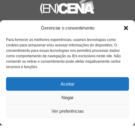
Saiba mais
Gerenciar o consentimento
Sobre
Para fornecer as melhores experiências, usamos tecnologias como
cookies para armazenar e/ou acessar informações do dispositivo. O
consentimento para essas tecnologias nos permitirá processar dados
como comportamento de navegação ou IDs exclusivos neste site. Não
Quem somos
consentir ou retirar o consentimento pode afetar negativamente certos
recursos e funções.
Contato
Aceitar
Links Úteis
Negar
Buscador Google
Ver preferências
Publicações Recentes
Silêncio orbital: a presença humana entre a
desconexão e o espetáculo