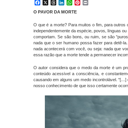
Facebook
X
Threads
LinkedIn
WhatsApp
Pinterest
Print
O PAVOR DA MORTE
O que é a morte? Para muitos o fim, para outros 
independentemente da espécie, povos, línguas ou 
comportam. Se são bons, ou ruim, se são “puros” 
nada que o ser humano possa fazer para detê-la. 
nada acontecerá com você, ou seja: nada que você 
essa razão que a morte tende a permanecer incom
O autor considera que o medo da morte é um pro
conteúdo acessível a consciência, e constantem
causando em alguns um medo incontrolável. “[…] o
nosso conhecimento de que isso certamente ocorr