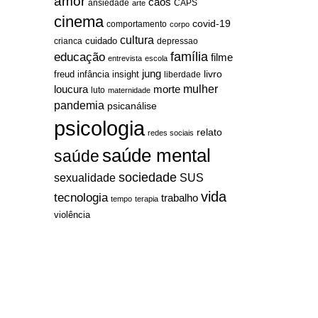
amor
caos
ansiedade
arte
CAPS
cinema
covid-19
comportamento
corpo
cultura
cuidado
crianca
depressao
família
educação
filme
entrevista
escola
jung
livro
freud
infância
insight
liberdade
mulher
loucura
morte
luto
maternidade
pandemia
psicanálise
psicologia
relato
redes sociais
saúde mental
saúde
sociedade
sexualidade
SUS
vida
tecnologia
trabalho
tempo
terapia
violência