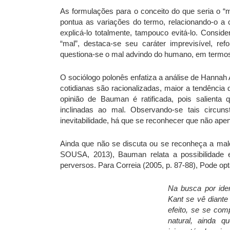
As formulações para o conceito do que seria o “
pontua as variações do termo, relacionando-o a 
explicá-lo totalmente, tampouco evitá-lo. Consi
“mal”, destaca-se seu caráter imprevisível, refo
questiona-se o mal advindo do humano, em termos
O sociólogo polonês enfatiza a análise de Hannah
cotidianas são racionalizadas, maior a tendência
opinião de Bauman é ratificada, pois salienta
inclinadas ao mal. Observando-se tais circun
inevitabilidade, há que se reconhecer que não ap
Ainda que não se discuta ou se reconheça a m
SOUSA, 2013), Bauman relata a possibilidade
perversos. Para Correia (2005, p. 87-88), Pode opt
Na busca por ide
Kant se vê diante 
efeito, se se co
natural, ainda 