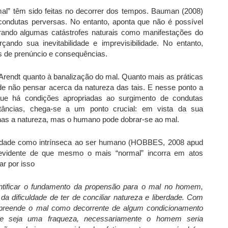
mal” têm sido feitas no decorrer dos tempos. Bauman (2008)
condutas perversas. No entanto, aponta que não é possível
derando algumas catástrofes naturais como manifestações do
rçando sua inevitabilidade e imprevisibilidade. No entanto,
 de prenúncio e consequências.
 Arendt quanto à banalização do mal. Quanto mais as práticas
 de não pensar acerca da natureza das tais. E nesse ponto a
 que há condições apropriadas ao surgimento de condutas
stâncias, chega-se a um ponto crucial: em vista da sua
enas a natureza, mas o humano pode dobrar-se ao mal.
aldade como intrínseca ao ser humano (HOBBES, 2008 apud
 evidente de que mesmo o mais “normal” incorra em atos
ar por isso
ntificar o fundamento da propensão para o mal no homem,
da dificuldade de ter de conciliar natureza e liberdade. Com
mpreende o mal como decorrente de algum condicionamento
que seja uma fraqueza, necessariamente o homem seria