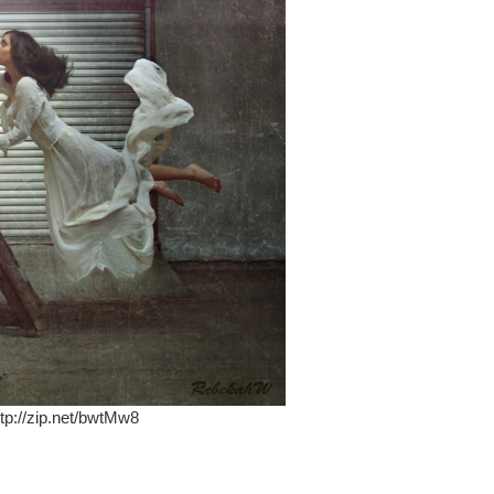
ttp://zip.net/bwtMw8