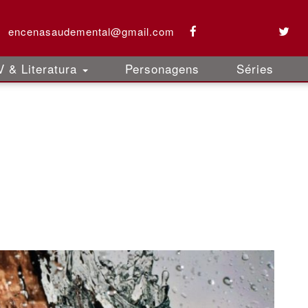
encenasaudemental@gmail.com
 & Literatura
Personagens
Séries