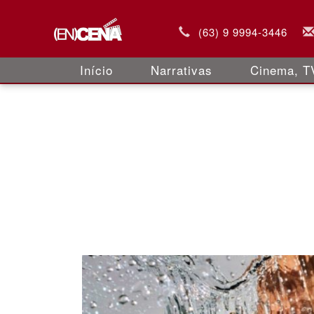
(63) 9 9994-3446
Início
Narrativas
Cinema, TV