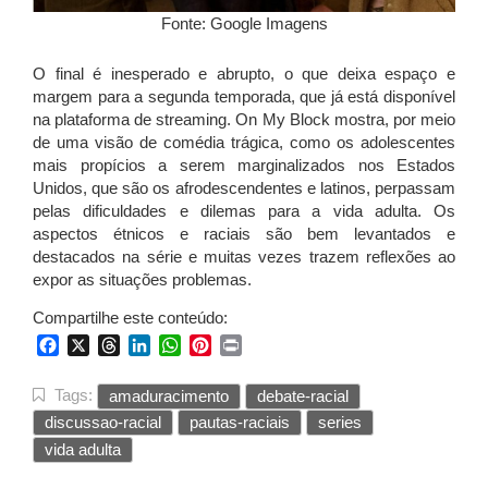
Fonte: Google Imagens
O final é inesperado e abrupto, o que deixa espaço e
margem para a segunda temporada, que já está disponível
na plataforma de streaming. On My Block mostra, por meio
de uma visão de comédia trágica, como os adolescentes
mais propícios a serem marginalizados nos Estados
Unidos, que são os afrodescendentes e latinos, perpassam
pelas dificuldades e dilemas para a vida adulta. Os
aspectos étnicos e raciais são bem levantados e
destacados na série e muitas vezes trazem reflexões ao
expor as situações problemas.
Compartilhe este conteúdo:
Facebook
X
Threads
LinkedIn
WhatsApp
Pinterest
Print
Tags:
amaduracimento
debate-racial
discussao-racial
pautas-raciais
series
vida adulta