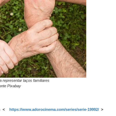
ra representar laços familiares
onte Pixabay
em <
https://www.adorocinema.com/series/serie-19992/
>