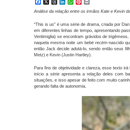
Facebook
X
Threads
LinkedIn
WhatsApp
Pinterest
Print
Análise da relação entre os irmãos Kate e Kevin da 
“This is us” é uma série de drama, criada por Dan
em diferentes linhas de tempo, apresentando pas
Ventimiglia
) se encontram grávidos de trigêmeos,
naquela mesma noite um bebé recém-nascido que 
então Jack decide adotá-lo, sendo então seus fil
Metz
) e Kevin (
Justin Hartley
).
Para fins de objetividade e clareza, esse texto 
início a série apresenta a relação deles com b
situações, e isso apesar de feito com muito cari
gerando falta de autonomia.