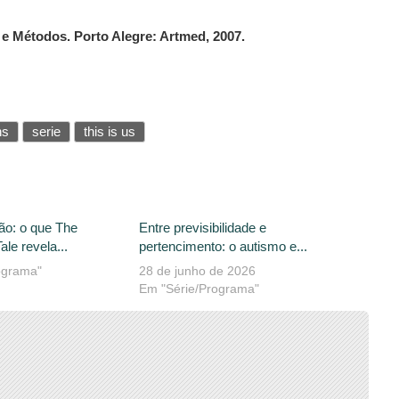
 e Métodos. Porto Alegre: Artmed, 2007.
ns
serie
this is us
ção: o que The
Entre previsibilidade e
le revela...
pertencimento: o autismo e...
ograma"
28 de junho de 2026
Em "Série/Programa"