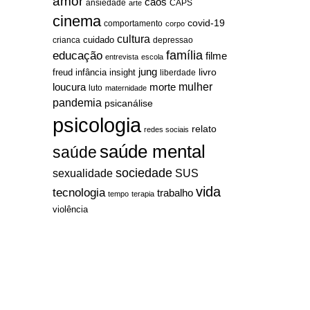
amor
caos
ansiedade
arte
CAPS
cinema
covid-19
comportamento
corpo
cultura
cuidado
crianca
depressao
família
educação
filme
entrevista
escola
jung
livro
freud
infância
insight
liberdade
mulher
loucura
morte
luto
maternidade
pandemia
psicanálise
psicologia
relato
redes sociais
saúde mental
saúde
sociedade
sexualidade
SUS
vida
tecnologia
trabalho
tempo
terapia
violência