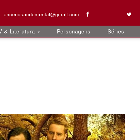
encenasaudemental@gmail.com
 & Literatura
Personagens
Séries