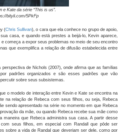
e Kate da série “This is us”.
ps://bityli.com/5PkFp
y (
Chris Sullivan
), o cara que ela conhece no grupo de apoio,
a sua casa, e quando está prestes a beijá-lo, Kevin aparece,
s e começa a expor seus problemas no meio de seu encontro
s que exemplifica a relação de difusão estabelecida entre
 perspectiva de Nichols (2007), onde afirma que as famílias
 por padrões organizados e são esses padrões que vão
epercutir sobre seus subsistemas.
ue o modelo de interação entre Kevin e Kate se encontra na
e na relação de Rebeca com seus filhos, ou seja, Rebeca
ãe sendo apresentado na série no momento em que Rebeca
aprovação da mãe, ou quando Rebeca recebe sua mãe como
r a maneira que Rebeca administra sua casa. A partir desse
 com seus filhos, em especial com Randall que pôde ser
s sobre a vida de Randal que deveriam ser dele, como por