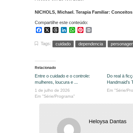
NICHOLS, Michael. Terapia Familiar: Conceitos
Compartilhe este conteúdo:
Facebook
X
Threads
LinkedIn
WhatsApp
Pinterest
Print
Tags:
cuidado
dependencia
personage
Relacionado
Entre o cuidado e o controle:
Do real à fic
mulheres, loucura e ...
Handmaid’s Ta
1 de julho de 2026
Em "Série/Pr
Em "Série/Programa"
Heloysa Dantas