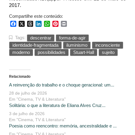
2017.
Compartilhe este conteúdo:
Facebook
X
Threads
LinkedIn
WhatsApp
Pinterest
Print
Tags:
descentrar
forma-de-agir
identidade-fragmentada
iluminismo
inconsciente
moderno
possibilidades
Stuart-Hall
sujeito
Relacionado
A reinvenção do trabalho e o choque geracional: um...
28 de julho de 2026
Em "Cinema, TV & Literatura"
Solitária: o que a literatura de Eliana Alves Cruz...
3 de julho de 2026
Em "Cinema, TV & Literatura"
Poesia como reencontro: memória, ancestralidade e ...
Em "Cinema, TV & Literatura"