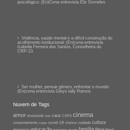
psicológico: (En)Cena entrevista Eliz Dorneles
Violência, saúde mental e a difícil construção do
acolhimento institucional: (En)cena entrevista
Izabella Ferreira dos Santos, Conselheira do
CRP-23
Ser mulher, pensar gênero, enfrentar o mundo:
(En)cena entrevista Gleys Ially Ramos
Nuvem de Tags
cinema
amor
caos
ansiedade
arte
CAPS
cultura
covid-19
cuidado
crianca
comportamento
corpo
família
educação
filme
freud
depressao
entrevista
escola