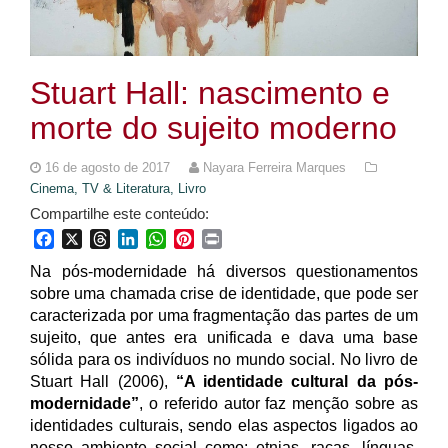
Stuart Hall: nascimento e
morte do sujeito moderno
16 de agosto de 2017
Nayara Ferreira Marques
Cinema, TV & Literatura,
Livro
Compartilhe este conteúdo:
Facebook
X
Threads
LinkedIn
WhatsApp
Pinterest
Print
Na pós-modernidade há diversos questionamentos
sobre uma chamada crise de identidade, que pode ser
caracterizada por uma fragmentação das partes de um
sujeito, que antes era unificada e dava uma base
sólida para os indivíduos no mundo social. No livro de
Stuart Hall (2006),
“A identidade cultural da pós-
modernidade”
, o referido autor faz menção sobre as
identidades culturais, sendo elas aspectos ligados ao
nosso ambiente social como: etnias, raças, línguas,