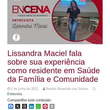
Lissandra Maciel fala
sobre sua experiência
como residente em Saúde
da Família e Comunidade
5 de junho de 2022
Beatriz Maranhão dos Santos
Entrevista
Compartilhe este conteúdo:
Facebook
X
Threads
LinkedIn
WhatsApp
Pinterest
Print