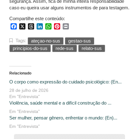
segurança. Assim, fica de minha inteira responsabilidade
caso eu queira usar alguns instrumentos de para testagem.
Compartilhe este conteúdo:
Facebook
X
Threads
LinkedIn
WhatsApp
Pinterest
Print
Tags:
ateçao-no-sus
gestao-sus
principios-do-sus
rede-sus
relato-sus
Relacionado
O corpo como expressão do cuidado psicológico: (En...
28 de julho de 2026
Em "Entrevista"
Violência, saúde mental e a difícil construção do ...
Em "Entrevista"
Ser mulher, pensar gênero, enfrentar o mundo: (En)...
Em "Entrevista"