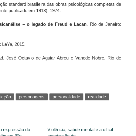
ição standard brasileira das obras psicológicas completas de
ente publicado em 1913), 1974.
psicanálise – o legado de Freud e Lacan
. Rio de Janeiro:
: LeYa, 2015.
ad. José Octavio de Aguiar Abreu e Vanede Nobre. Rio de
ficção
personagens
personalidade
realidade
o expressão do
Violência, saúde mental e a difícil
lógico: (En...
construção do ...