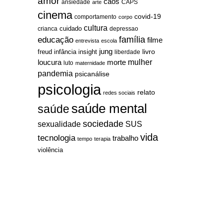
amor
caos
ansiedade
arte
CAPS
cinema
covid-19
comportamento
corpo
cultura
cuidado
crianca
depressao
família
educação
filme
entrevista
escola
jung
livro
freud
infância
insight
liberdade
mulher
loucura
morte
luto
maternidade
pandemia
psicanálise
psicologia
relato
redes sociais
saúde mental
saúde
sociedade
sexualidade
SUS
vida
tecnologia
trabalho
tempo
terapia
violência