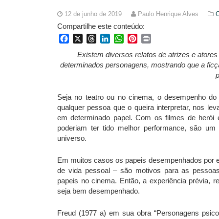
12 de junho de 2019
Paulo Henrique Alves
Compartilhe este conteúdo:
Facebook
X
Threads
LinkedIn
WhatsApp
Pinterest
Print
Existem diversos relatos de atrizes e ato
determinados personagens, mostrando que a ficçã
Seja no teatro ou no cinema, o desempenho d
qualquer pessoa que o queira interpretar, nos le
em determinado papel. Com os filmes de herói 
poderiam ter tido melhor performance, são u
universo.
Em muitos casos os papeis desempenhados por essa
de vida pessoal – são motivos para as pessoas
papeis no cinema. Então, a experiência prévia, r
seja bem desempenhado.
Freud (1977 a) em sua obra “Personagens psicopá