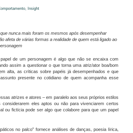
Comportamento,
Insight
res que nunca mais foram os mesmos após desempenhar
o afeta de várias formas a realidade de quem está ligado ao
personagem
o papel de um personagem é algo que não se encaixa com
vando assim a questionar o que torna uma atriz/ator boa/bom
em alta, as críticas sobre papéis já desempenhados e que
m assunto presente no cotidiano de quem acompanha esse
s atrizes e atores – em paralelo aos seus próprios estilos
 considerarem eles aptos ou não para vivenciarem certos
eal ou fictícia pode ser algo que colabore para que um papel
ticos no palco” fornece análises de danças, poesia lírica,