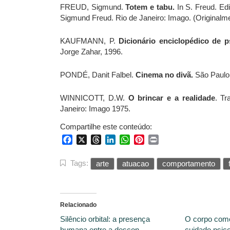
FREUD, Sigmund.
Totem e tabu.
In S. Freud. Ed
Sigmund Freud. Rio de Janeiro: Imago. (Originalm
KAUFMANN, P.
Dicionário enciclopédico de 
Jorge Zahar, 1996.
PONDÉ, Danit Falbel.
Cinema no divã.
São Paulo
WINNICOTT, D.W.
O brincar e a realidade
. Tr
Janeiro: Imago 1975.
Compartilhe este conteúdo:
Facebook
X
Threads
LinkedIn
WhatsApp
Pinterest
Print
Tags:
arte
atuacao
comportamento
Relacionado
Silêncio orbital: a presença
O corpo com
humana entre a descon...
cuidado psico