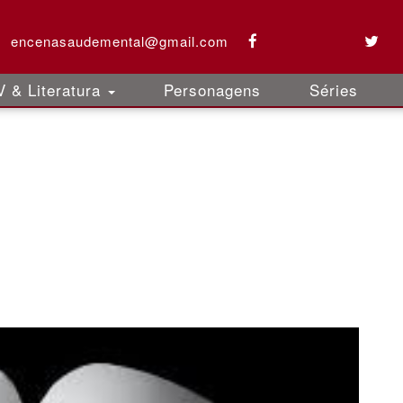
encenasaudemental@gmail.com
 & Literatura
Personagens
Séries