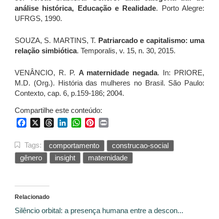
análise histórica, Educação e Realidade
. Porto Alegre:
UFRGS, 1990.
SOUZA, S. MARTINS, T.
Patriarcado e capitalismo: uma
relação simbiótica
. Temporalis, v. 15, n. 30, 2015.
VENÂNCIO, R. P.
A maternidade negada
. In: PRIORE,
M.D. (Org.). História das mulheres no Brasil. São Paulo:
Contexto, cap. 6, p.159-186; 2004.
Compartilhe este conteúdo:
Facebook
X
Threads
LinkedIn
WhatsApp
Pinterest
Print
Tags:
comportamento
construcao-social
gênero
insight
maternidade
Relacionado
Silêncio orbital: a presença humana entre a descon...