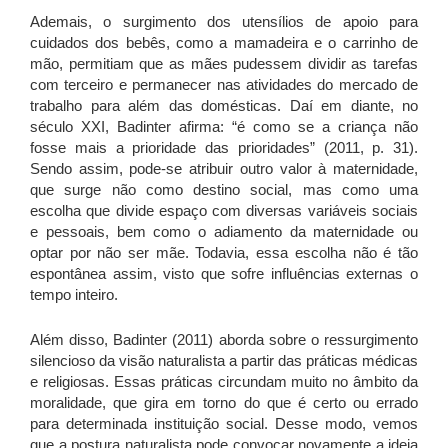
Ademais, o surgimento dos utensílios de apoio para
cuidados dos bebês, como a mamadeira e o carrinho de
mão, permitiam que as mães pudessem dividir as tarefas
com terceiro e permanecer nas atividades do mercado de
trabalho para além das domésticas. Daí em diante, no
século XXI, Badinter afirma: “é como se a criança não
fosse mais a prioridade das prioridades” (2011, p. 31).
Sendo assim, pode-se atribuir outro valor à maternidade,
que surge não como destino social, mas como uma
escolha que divide espaço com diversas variáveis sociais
e pessoais, bem como o adiamento da maternidade ou
optar por não ser mãe. Todavia, essa escolha não é tão
espontânea assim, visto que sofre influências externas o
tempo inteiro.
Além disso, Badinter (2011) aborda sobre o ressurgimento
silencioso da visão naturalista a partir das práticas médicas
e religiosas. Essas práticas circundam muito no âmbito da
moralidade, que gira em torno do que é certo ou errado
para determinada instituição social. Desse modo, vemos
que a postura naturalista pode convocar novamente a ideia