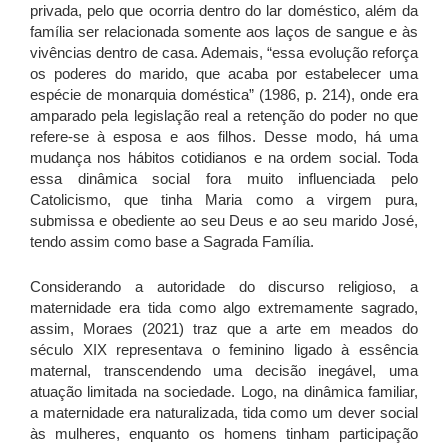
privada, pelo que ocorria dentro do lar doméstico, além da
família ser relacionada somente aos laços de sangue e às
vivências dentro de casa. Ademais, “essa evolução reforça
os poderes do marido, que acaba por estabelecer uma
espécie de monarquia doméstica” (1986, p. 214), onde era
amparado pela legislação real a retenção do poder no que
refere-se à esposa e aos filhos. Desse modo, há uma
mudança nos hábitos cotidianos e na ordem social. Toda
essa dinâmica social fora muito influenciada pelo
Catolicismo, que tinha Maria como a virgem pura,
submissa e obediente ao seu Deus e ao seu marido José,
tendo assim como base a Sagrada Família.
Considerando a autoridade do discurso religioso, a
maternidade era tida como algo extremamente sagrado,
assim, Moraes (2021) traz que a arte em meados do
século XIX representava o feminino ligado à essência
maternal, transcendendo uma decisão inegável, uma
atuação limitada na sociedade. Logo, na dinâmica familiar,
a maternidade era naturalizada, tida como um dever social
às mulheres, enquanto os homens tinham participação