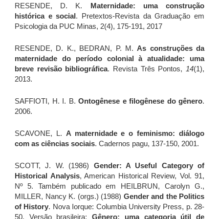
RESENDE, D. K.
Maternidade: uma construção
histórica e social
. Pretextos-Revista da Graduação em
Psicologia da PUC Minas, 2(4), 175-191, 2017
RESENDE, D. K., BEDRAN, P. M.
As construções da
maternidade do período colonial à atualidade: uma
breve revisão bibliográfica
. Revista Três Pontos,
14
(1),
2013.
SAFFIOTI, H. I. B.
Ontogênese e filogênese do gênero
.
2006.
SCAVONE, L.
A maternidade e o feminismo: diálogo
com as ciências sociais
. Cadernos pagu, 137-150, 2001.
SCOTT, J. W. (1986)
Gender: A Useful Category of
Historical Analysis
, American Historical Review, Vol. 91,
Nº 5. Também publicado em HEILBRUN, Carolyn G.,
MILLER, Nancy K. (orgs.) (1988)
Gender and the Politics
of History
. Nova Iorque: Columbia University Press, p. 28-
50. Versão brasileira:
Gênero: uma categoria útil de