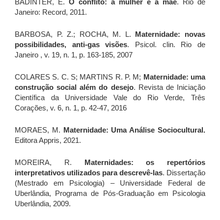
BADINTER, E.
O conflito: a mulher e a mãe
. Rio de
Janeiro: Record, 2011.
BARBOSA, P. Z.; ROCHA, M. L.
Maternidade: novas
possibilidades, anti-gas visões
. Psicol. clin. Rio de
Janeiro , v. 19, n. 1, p. 163-185, 2007
COLARES S. C. S; MARTINS R. P. M;
Maternidade: uma
construção social além do desejo
. Revista de Iniciação
Científica da Universidade Vale do Rio Verde, Três
Corações, v. 6, n. 1, p. 42-47, 2016
MORAES, M.
Maternidade: Uma Análise Sociocultural.
Editora Appris, 2021.
MOREIRA, R.
Maternidades: os repertórios
interpretativos utilizados para descrevê-las
. Dissertação
(Mestrado em Psicologia) – Universidade Federal de
Uberlândia, Programa de Pós-Graduação em Psicologia
Uberlândia, 2009.