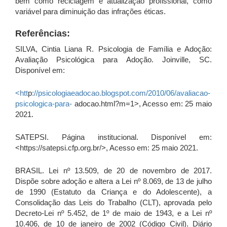
bem como reciclagem e atualização profissional, como
variável para diminuição das infrações éticas.
Referências:
SILVA, Cintia Liana R. Psicologia de Família e Adoção:
Avaliação Psicológica para Adoção. Joinville, SC.
Disponível em:
<htt
p
://psicologiaeadocao.blogspot.com/2010/06/avaliacao-
psicologica-para-
adocao.html?m=1>, Acesso em: 25 maio
2021.
SATEPSI. Página institucional. Disponível em:
<https://satepsi.cfp.org.br/>, Acesso em: 25 maio 2021.
BRASIL. Lei nº 13.509, de 20 de novembro de 2017.
Dispõe sobre adoção e altera a Lei nº 8.069, de 13 de julho
de 1990 (Estatuto da Criança e do Adolescente), a
Consolidação das Leis do Trabalho (CLT), aprovada pelo
Decreto-Lei nº 5.452, de 1º de maio de 1943, e a Lei nº
10.406, de 10 de janeiro de 2002 (Código Civil). Diário