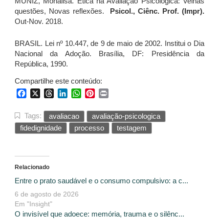
MUNIZ, Monalisa. Ética na Avaliação Psicológica: Velhas
questões, Novas reflexões.
Psicol., Ciênc. Prof. (Impr).
Out-Nov. 2018.
BRASIL. Lei nº 10.447, de 9 de maio de 2002. Institui o Dia
Nacional da Adoção. Brasília, DF: Presidência da
República, 1990.
Compartilhe este conteúdo:
Facebook
X
Threads
LinkedIn
WhatsApp
Pinterest
Print
Tags:
avaliacao
avaliação-psicologica
fidedignidade
processo
testagem
Relacionado
Entre o prato saudável e o consumo compulsivo: a c...
6 de agosto de 2026
Em "Insight"
O invisível que adoece: memória, trauma e o silênc...