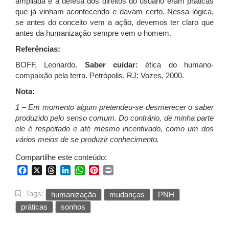
ampliada e a defesa dos direitos do usuário eram práticas
que já vinham acontecendo e davam certo. Nessa lógica,
se antes do conceito vem a ação, devemos ter claro que
antes da humanização sempre vem o homem.
Referências:
BOFF, Leonardo.
Saber cuidar:
ética do humano-
compaixão pela terra. Petrópolis, RJ: Vozes, 2000.
Nota:
1 – Em momento algum pretendeu-se desmerecer o saber
produzido pelo senso comum. Do contrário, de minha parte
ele é respeitado e até mesmo incentivado, como um dos
vários meios de se produzir conhecimento.
Compartilhe este conteúdo:
Facebook
X
Threads
LinkedIn
WhatsApp
Pinterest
Print
Tags:
humanização
mudanças
PNH
práticas
sonhos