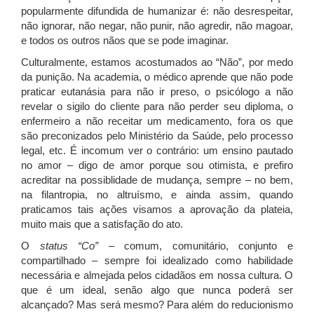
popularmente difundida de humanizar é: não desrespeitar,
não ignorar, não negar, não punir, não agredir, não magoar,
e todos os outros nãos que se pode imaginar.
Culturalmente, estamos acostumados ao “Não”, por medo
da punição. Na academia, o médico aprende que não pode
praticar eutanásia para não ir preso, o psicólogo a não
revelar o sigilo do cliente para não perder seu diploma, o
enfermeiro a não receitar um medicamento, fora os que
são preconizados pelo Ministério da Saúde, pelo processo
legal, etc. É incomum ver o contrário: um ensino pautado
no amor – digo de amor porque sou otimista, e prefiro
acreditar na possiblidade de mudança, sempre – no bem,
na filantropia, no altruísmo, e ainda assim, quando
praticamos tais ações visamos a aprovação da plateia,
muito mais que a satisfação do ato.
O
status “Co”
– comum, comunitário, conjunto e
compartilhado – sempre foi idealizado como habilidade
necessária e almejada pelos cidadãos em nossa cultura. O
que é um ideal, senão algo que nunca poderá ser
alcançado? Mas será mesmo? Para além do reducionismo