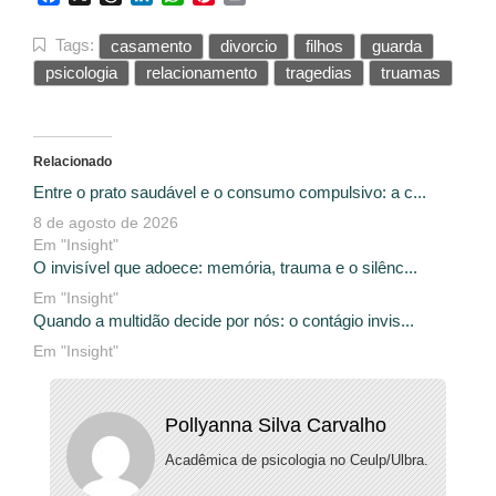
Tags:
casamento
divorcio
filhos
guarda
psicologia
relacionamento
tragedias
truamas
Relacionado
Entre o prato saudável e o consumo compulsivo: a c...
8 de agosto de 2026
Em "Insight"
O invisível que adoece: memória, trauma e o silênc...
Em "Insight"
Quando a multidão decide por nós: o contágio invis...
Em "Insight"
Pollyanna Silva Carvalho
Acadêmica de psicologia no Ceulp/Ulbra.