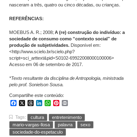
nasceram a três, quatro ou cinco décadas, ou crianças.
REFERÊNCIAS:
MOEBUS A. R.; 2008;
A (re) construção do indivíduo: a
sociedade de consumo como “contexto social” de
produção de subjetividades.
Disponível em:
<http://www.scielo.br/scielo.php?
script=sci_arttext&pid=S0102-69922008000100006>
Acesso em 06 de setembro de 2017.
*Texto resultante da disciplina de Antropologia, ministrada
pelo prof. Sonielson Sousa.
Compartilhe este conteúdo:
Facebook
X
Threads
LinkedIn
WhatsApp
Pinterest
Print
Tags:
cultura
entretenimento
mario-vargas-llosa
palavra
sexo
sociedade-do-espetaculo