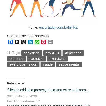
Fonte:
encurtador.com.br/lnFNZ
Compartilhe este conteúdo:
Facebook
X
Threads
LinkedIn
WhatsApp
Pinterest
Print
Tags:
ansiedade
covid-19
depressao
estresse
exercicio
exercicios
exercícios físicos
saúde
saúde mental
Relacionado
Silêncio orbital: a presença humana entre a descon...
28 de julho de 2026
Em "Comportamento"
O corpo como expressão do cuidado psicológico: (En...