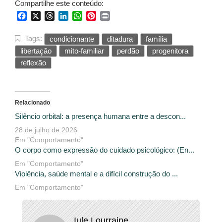
Compartilhe este conteúdo:
Facebook
X
Threads
LinkedIn
WhatsApp
Pinterest
Print
Tags:
condicionante
ditadura
família
libertação
mito-familiar
perdão
progenitora
reflexão
Relacionado
Silêncio orbital: a presença humana entre a descon...
28 de julho de 2026
Em "Comportamento"
O corpo como expressão do cuidado psicológico: (En...
Em "Comportamento"
Violência, saúde mental e a difícil construção do ...
Em "Comportamento"
Iule Lourraine