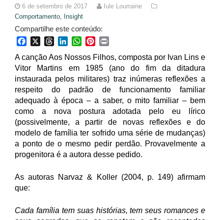
6 de setembro de 2017
Iule Lourraine
Comportamento,
Insight
Compartilhe este conteúdo:
Facebook
X
Threads
LinkedIn
WhatsApp
Pinterest
Print
A canção Aos Nossos Filhos, composta por Ivan Lins e
Vitor Martins em 1985 (ano do fim da ditadura
instaurada pelos militares) traz inúmeras reflexões a
respeito do padrão de funcionamento familiar
adequado à época – a saber, o mito familiar – bem
como a nova postura adotada pelo eu lírico
(possivelmente, a partir de novas reflexões e do
modelo de família ter sofrido uma série de mudanças)
a ponto de o mesmo pedir perdão. Provavelmente a
progenitora é a autora desse pedido.
As autoras Narvaz & Koller (2004, p. 149) afirmam
que:
Cada família tem suas histórias, tem seus romances e