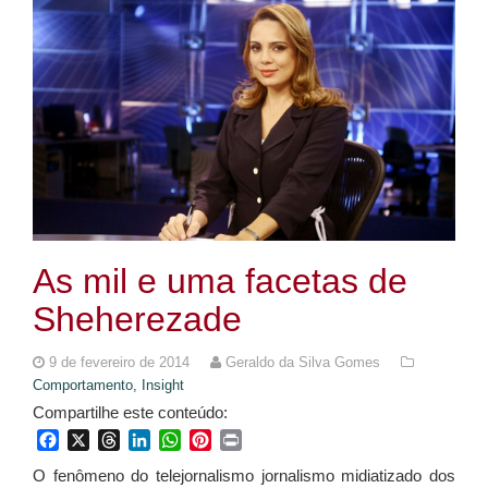
As mil e uma facetas de
Sheherezade
9 de fevereiro de 2014
Geraldo da Silva Gomes
Comportamento,
Insight
Compartilhe este conteúdo:
Facebook
X
Threads
LinkedIn
WhatsApp
Pinterest
Print
O fenômeno do telejornalismo jornalismo midiatizado dos