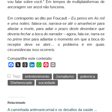
vou falar sobre você.” Em tempos de multiplataformas de
ancoragem ser anzol não funciona.
Em contraponto ao dito por Foucault
– Eu penso em As mil
e uma noites: falava-se, narrava-se até o amanhecer para
afastar a morte, para adiar o prazo deste desenlace que
deveria fechar a boca do narrador –
agora, fala-se, narra-se
no
prime time
para adiantar o momento em que a boca do
receptor deve se abrir… o problema é em quais
circunstâncias isso ocorrerá.
Compartilhe este conteúdo:
Facebook
X
Threads
LinkedIn
WhatsApp
Pinterest
Print
Tags:
entretenimento
Jornalismo
polemica
Sheherezade
sociedade
Relacionado
A caminhada antimanicomial e os desafios da saúde ...