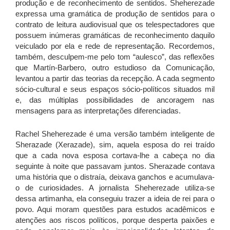
produção e de reconhecimento de sentidos. Sheherezade
expressa uma gramática de produção de sentidos para o
contrato de leitura audiovisual que os telespectadores que
possuem inúmeras gramáticas de reconhecimento daquilo
veiculado por ela e rede de representação. Recordemos,
também, desculpem-me pelo tom “aulesco”, das reflexões
que Martín-Barbero, outro estudioso da Comunicação,
levantou a partir das teorias da recepção. A cada segmento
sócio-cultural e seus espaços sócio-políticos situados mil
e, das múltiplas possibilidades de ancoragem nas
mensagens para as interpretações diferenciadas.
Rachel Sheherezade é uma versão também inteligente de
Sherazade (Xerazade), sim, aquela esposa do rei traído
que a cada nova esposa cortava-lhe a cabeça no dia
seguinte à noite que passavam juntos. Sherazade contava
uma história que o distraía, deixava ganchos e acumulava-
o de curiosidades. A jornalista Sheherezade utiliza-se
dessa artimanha, ela conseguiu trazer a ideia de rei para o
povo. Aqui moram questões para estudos acadêmicos e
atenções aos riscos políticos, porque desperta paixões e