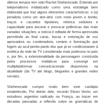
últimos tempos tem sido Rachel Sheherezade. Entendo por
telejornalismo midiatizado como uma estratégia bem
elaborada que traz alguns elementos característicos: o (a)
jornalista como um ator-atriz com rosto jovem e bonito,
traços e cacoetes bipolares, retórica sedutora e
capacidade para ancorar e provocar polêmicas das mais
variadas situações; a notícia é editada de forma apressada
permitindo ao final caras, bocas e entonação de voz
aprovadora ou condenadora; cenário e iluminação que
fogem ao azul-jambo pardo dos que já se condicionaram à
estética da rede de TV considerada mais poderosa no país
e, por fim, a extensionalidade da personagem construída
pelos processos midiáticos para convergir em
multiplataformas comunicacionais disponíveis na
atualidade (da TV até blogs, bloguetes e grandes redes
sociais).
Sheherezade cumpre muito bem este cardápio
estabelecido. Por detrás dele, recordo Eliseo Verón, um
estudioso argentino radicado na França, ao trazer em
décadas passadas a reflexão sobre as gramáticas de