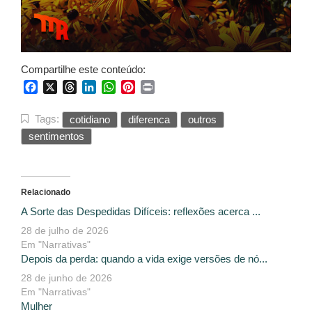
Compartilhe este conteúdo:
Facebook
X
Threads
LinkedIn
WhatsApp
Pinterest
Print
Tags:
cotidiano
diferenca
outros
sentimentos
Relacionado
A Sorte das Despedidas Difíceis: reflexões acerca ...
28 de julho de 2026
Em "Narrativas"
Depois da perda: quando a vida exige versões de nó...
28 de junho de 2026
Em "Narrativas"
Mulher