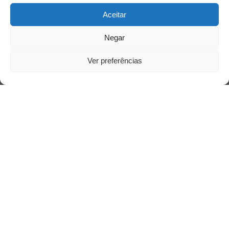
Aceitar
Saiba mais
Negar
Sobre
Ver preferências
Quem somos
Contato
Links Úteis
Buscador Google
Publicações Recentes
Silêncio orbital: a presença humana entre a
desconexão e o espetáculo