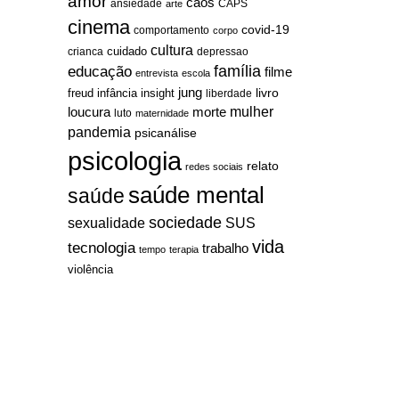
amor
caos
ansiedade
arte
CAPS
cinema
covid-19
comportamento
corpo
cultura
cuidado
crianca
depressao
família
educação
filme
entrevista
escola
jung
livro
freud
infância
insight
liberdade
mulher
loucura
morte
luto
maternidade
pandemia
psicanálise
psicologia
relato
redes sociais
saúde mental
saúde
sociedade
sexualidade
SUS
vida
tecnologia
trabalho
tempo
terapia
violência