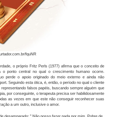
urtador.com.br/fquNR
rdade, o próprio Fritz Perls (1977) afirma que o conceito de
ra o ponto central no qual o crescimento humano ocorre.
duo perde o apoio originado do meio externo e ainda não
ort. Seguindo esta ótica, é, então, o período no qual o cliente
a, representando falsos papéis, buscando sempre alguém que
pia, por conseguinte, o terapeuta precisa ser habilidosamente
todas as vezes em que este não conseguir reconhecer suas
zação a um outro, inclusive o amor.
de desamparado: ” Não posso fazer nada por mim. Pobre de