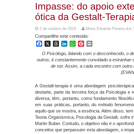
Impasse: do apoio exte
ótica da Gestalt-Terapi
2 de outubro de 2019
Maria Eduarda Pereira dos
Compartilhe este conteúdo:
Facebook
X
Threads
LinkedIn
WhatsApp
Pinterest
Print
O Psicólogo, lidando com o desconhecido, o des
outros, é constantemente convidado a estranhar-s
de ser. Assim, a cada encontro com outro r
(EVAN
A Gestalt-terapia é uma abordagem psicoterápica
destarte, parte da terceira força da Psicologia 
diversa, têm, portanto, como fundamento filosófi
em suas práticas, portanto, do método fenomenol
aquilo que se mostra, a essência. Além disso, tem
Teoria Organísmica, Psicologia da Gestalt, sofre 
Martin Buber. Contudo, o objetivo não é o aprofu
conceitos que perpassam esta abordagem, o impas