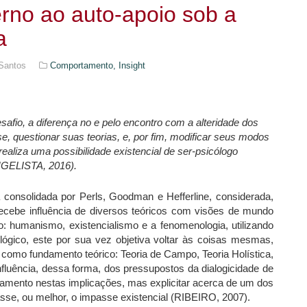
rno ao auto-apoio sob a
a
 Santos
Comportamento,
Insight
afio, a diferença no e pelo encontro com a alteridade dos
e, questionar suas teorias, e, por fim, modificar seus modos
ealiza uma possibilidade existencial de ser-psicólogo
GELISTA, 2016).
 consolidada por Perls, Goodman e Hefferline, considerada,
e recebe influência de diversos teóricos com visões de mundo
co: humanismo, existencialismo e a fenomenologia, utilizando
ógico, este por sua vez objetiva voltar às coisas mesmas,
 como fundamento teórico: Teoria de Campo, Teoria Holística,
influência, dessa forma, dos pressupostos da dialogicidade de
ndamento nestas implicações, mas explicitar acerca de um dos
se, ou melhor, o impasse existencial (RIBEIRO, 2007).