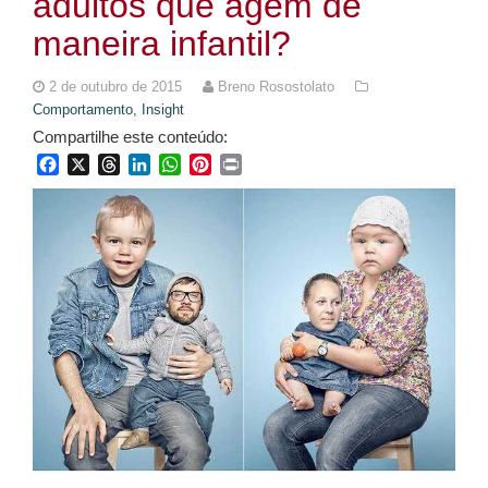
adultos que agem de
maneira infantil?
2 de outubro de 2015
Breno Rosostolato
Comportamento,
Insight
Compartilhe este conteúdo:
Facebook
X
Threads
LinkedIn
WhatsApp
Pinterest
Print