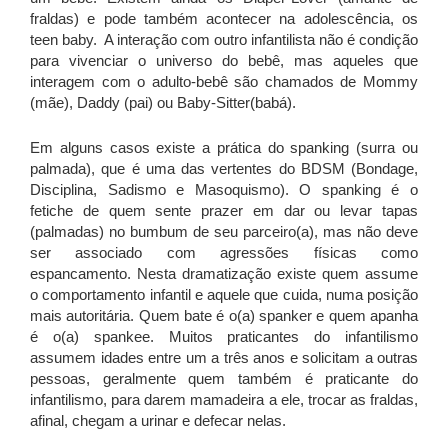
fraldas) e pode também acontecer na adolescência, os
teen baby. A interação com outro infantilista não é condição
para vivenciar o universo do bebê, mas aqueles que
interagem com o adulto-bebê são chamados de Mommy
(mãe), Daddy (pai) ou Baby-Sitter(babá).
Em alguns casos existe a prática do spanking (surra ou
palmada), que é uma das vertentes do BDSM (Bondage,
Disciplina, Sadismo e Masoquismo). O spanking é o
fetiche de quem sente prazer em dar ou levar tapas
(palmadas) no bumbum de seu parceiro(a), mas não deve
ser associado com agressões físicas como
espancamento. Nesta dramatização existe quem assume
o comportamento infantil e aquele que cuida, numa posição
mais autoritária. Quem bate é o(a) spanker e quem apanha
é o(a) spankee. Muitos praticantes do infantilismo
assumem idades entre um a três anos e solicitam a outras
pessoas, geralmente quem também é praticante do
infantilismo, para darem mamadeira a ele, trocar as fraldas,
afinal, chegam a urinar e defecar nelas.