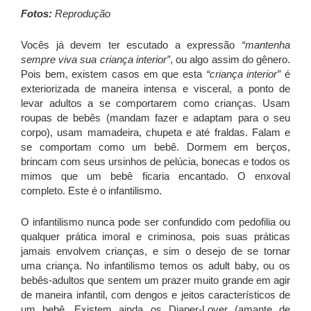
Fotos:
Reprodução
Vocês já devem ter escutado a expressão
“mantenha
sempre viva sua criança interior”
, ou algo assim do gênero.
Pois bem, existem casos em que esta
“criança interior”
é
exteriorizada de maneira intensa e visceral, a ponto de
levar adultos a se comportarem como crianças. Usam
roupas de bebês (mandam fazer e adaptam para o seu
corpo), usam mamadeira, chupeta e até fraldas. Falam e
se comportam como um bebê. Dormem em berços,
brincam com seus ursinhos de pelúcia, bonecas e todos os
mimos que um bebê ficaria encantado. O enxoval
completo. Este é o infantilismo.
O infantilismo nunca pode ser confundido com pedofilia ou
qualquer prática imoral e criminosa, pois suas práticas
jamais envolvem crianças, e sim o desejo de se tornar
uma criança. No infantilismo temos os adult baby, ou os
bebês-adultos que sentem um prazer muito grande em agir
de maneira infantil, com dengos e jeitos característicos de
um bebê. Existem ainda os Diaper-Lover (amante de