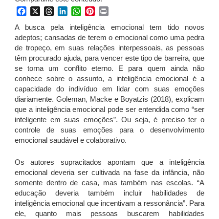
Facebook
X
Threads
LinkedIn
WhatsApp
Pinterest
Print
A busca pela inteligência emocional tem tido novos
adeptos; cansadas de terem o emocional como uma pedra
de tropeço, em suas relações interpessoais, as pessoas
têm procurado ajuda, para vencer este tipo de barreira, que
se torna um conflito eterno. E para quem ainda não
conhece sobre o assunto, a inteligência emocional é a
capacidade do indivíduo em lidar com suas emoções
diariamente. Goleman, Macke e Boyatzis (2018), explicam
que a inteligência emocional pode ser entendida como “ser
inteligente em suas emoções”. Ou seja, é preciso ter o
controle de suas emoções para o desenvolvimento
emocional saudável e colaborativo.
Os autores supracitados apontam que a inteligência
emocional deveria ser cultivada na fase da infância, não
somente dentro de casa, mas também nas escolas. “A
educação deveria também incluir habilidades de
inteligência emocional que incentivam a ressonância”. Para
ele, quanto mais pessoas buscarem habilidades