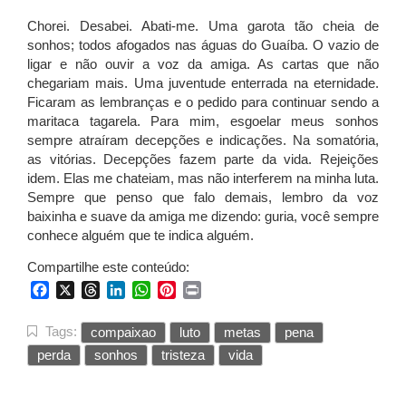
Chorei. Desabei. Abati-me. Uma garota tão cheia de
sonhos; todos afogados nas águas do Guaíba. O vazio de
ligar e não ouvir a voz da amiga. As cartas que não
chegariam mais. Uma juventude enterrada na eternidade.
Ficaram as lembranças e o pedido para continuar sendo a
maritaca tagarela. Para mim, esgoelar meus sonhos
sempre atraíram decepções e indicações. Na somatória,
as vitórias. Decepções fazem parte da vida. Rejeições
idem. Elas me chateiam, mas não interferem na minha luta.
Sempre que penso que falo demais, lembro da voz
baixinha e suave da amiga me dizendo: guria, você sempre
conhece alguém que te indica alguém.
Compartilhe este conteúdo:
Facebook
X
Threads
LinkedIn
WhatsApp
Pinterest
Print
Tags:
compaixao
luto
metas
pena
perda
sonhos
tristeza
vida