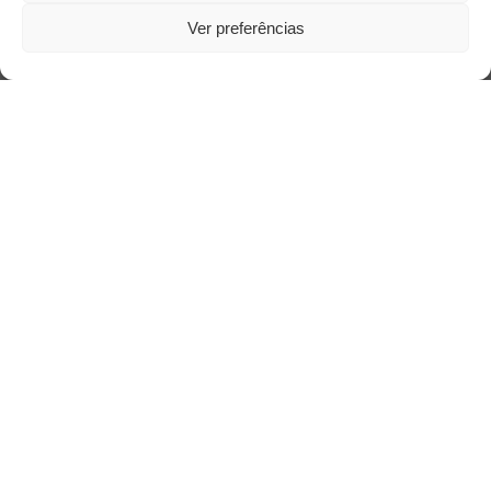
Ver preferências
Saiba mais
Sobre
Quem somos
Contato
Links Úteis