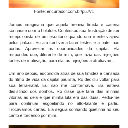
Fonte: encurtador.com.br/puJV1
Jamais imaginaria que aquela menina tímida e caseira
sonhasse com o holofote. Confessou sua frustração de ser
recepcionista de um escritório quando sua mente viajava
pelos palcos. Eu a incentivei a fazer testes e a bater nas
portas. Aproveitar as oportunidades da capital. Ela
respondeu que, diferente de mim, que fazia das rejeições
fontes de motivação, para ela, as rejeições a atrofiavam.
Um ano depois, escondida atrás de sua timidez e cansada
do ritmo de vida da capital paulista, Rô decidiu voltar para
sua terra-natal. Eu não me conformava. Ela estava
desistindo dos sonhos. Rô disse que faria das minhas
vitórias as dela e que minha luta era das duas. Pediu-me
para continuar esgoelando no alto-falante e partiu.
Trocávamos cartas. Ela seguia sonhando quietinha no seu
canto e torcendo por mim.