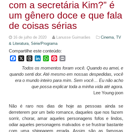
com a secretária Kim?” é
um gênero doce e que fala
de coisas sérias
16 de julho de 2020
Lanusse Guimarães
Cinema, TV
& Literatura,
Série/Programa
Compartilhe este conteúdo:
Facebook
X
Threads
LinkedIn
WhatsApp
Pinterest
Print
Todos os momentos foram você. Quando eu amei, e
quando senti dor. Até mesmo em nossas despedidas, você
era o mundo inteiro para mim. Sem você… Eu não acho
que possa explicar toda a minha vida até agora.
Lee Young-joon
Não é raro nos dias de hoje as pessoas ainda se
derreterem por um belo romance, daqueles que nos fazem
sorrir, chorar, amar aqueles personagens fofos e lindos,
odiar aqueles personagens malvados e se frustrar bastante
com uma shippagem errada. Assim são as famosas