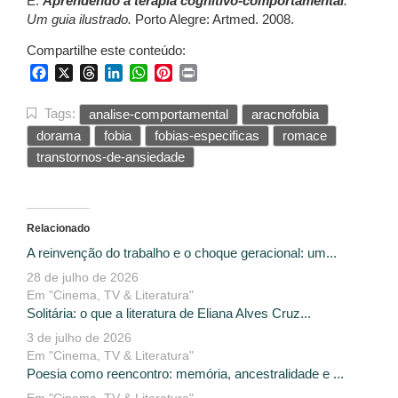
E.
Aprendendo a terapia cognitivo-comportamental
:
Um guia ilustrado.
Porto Alegre: Artmed. 2008.
Compartilhe este conteúdo:
Facebook
X
Threads
LinkedIn
WhatsApp
Pinterest
Print
Tags:
analise-comportamental
aracnofobia
dorama
fobia
fobias-especificas
romace
transtornos-de-ansiedade
Relacionado
A reinvenção do trabalho e o choque geracional: um...
28 de julho de 2026
Em "Cinema, TV & Literatura"
Solitária: o que a literatura de Eliana Alves Cruz...
3 de julho de 2026
Em "Cinema, TV & Literatura"
Poesia como reencontro: memória, ancestralidade e ...