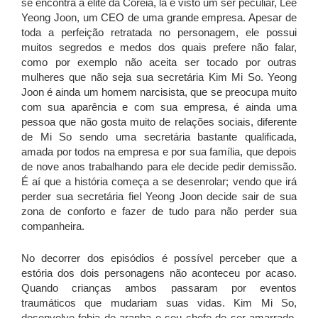
se encontra a elite da Coreia, lá é visto um ser peculiar, Lee
Yeong Joon, um CEO de uma grande empresa. Apesar de
toda a perfeição retratada no personagem, ele possui
muitos segredos e medos dos quais prefere não falar,
como por exemplo não aceita ser tocado por outras
mulheres que não seja sua secretária Kim Mi So. Yeong
Joon é ainda um homem narcisista, que se preocupa muito
com sua aparência e com sua empresa, é ainda uma
pessoa que não gosta muito de relações sociais, diferente
de Mi So sendo uma secretária bastante qualificada,
amada por todos na empresa e por sua família, que depois
de nove anos trabalhando para ele decide pedir demissão.
É aí que a história começa a se desenrolar; vendo que irá
perder sua secretária fiel Yeong Joon decide sair de sua
zona de conforto e fazer de tudo para não perder sua
companheira.
No decorrer dos episódios é possível perceber que a
estória dos dois personagens não aconteceu por acaso.
Quando crianças ambos passaram por eventos
traumáticos que mudariam suas vidas. Kim Mi So,
desenvolve fobia de aranha e seu chefe de ser amarrado.