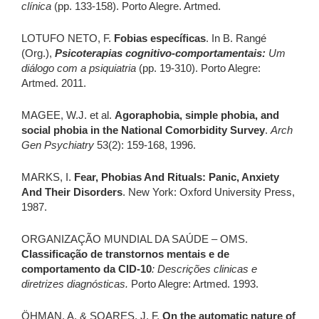
clínica
(pp. 133-158). Porto Alegre. Artmed.
LOTUFO NETO, F.
Fobias específicas
. In B. Rangé
(Org.),
Psicoterapias cognitivo-comportamentais:
Um
diálogo com a psiquiatria
(pp. 19-310). Porto Alegre:
Artmed. 2011.
MAGEE, W.J. et al.
Agoraphobia, simple phobia, and
social phobia in the National Comorbidity Survey
.
Arch
Gen Psychiatry
53(2): 159-168, 1996.
MARKS, I.
Fear, Phobias And Rituals: Panic, Anxiety
And Their Disorders
. New York: Oxford University Press,
1987.
ORGANIZAÇÃO MUNDIAL DA SAÚDE – OMS.
Classificação de transtornos mentais e de
comportamento da CID-10
: Descrições clinicas e
diretrizes diagnósticas.
Porto Alegre: Artmed. 1993.
ÖHMAN, A. & SOARES, J. F.
On the automatic nature of