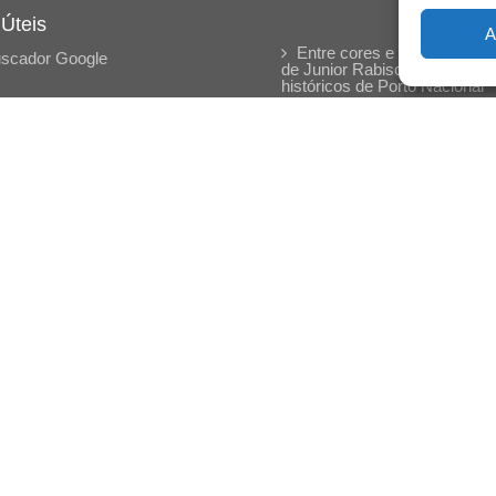
 Úteis
A
Entre cores e memórias: a 
scador Google
de Junior Rabisco e os traço
históricos de Porto Nacional
Entre autocontrole e
aprendizagem: o desenvolvi
comportamental em Kung Fu
Panda
Entre o prato saudável e o
consumo compulsivo: a
contradição alimentar do brasi
contemporâneo