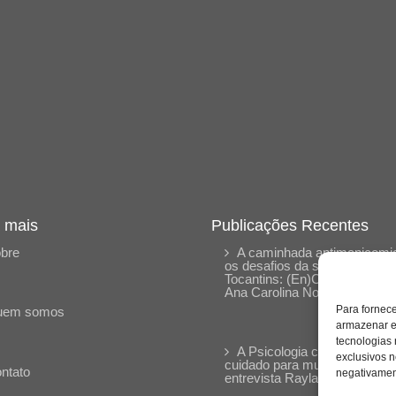
 mais
Publicações Recentes
bre
A caminhada antimanicomia
os desafios da saúde mental 
Tocantins: (En)Cena entrevis
Ana Carolina Noleto
Para fornec
uem somos
armazenar e
tecnologias
A Psicologia como espaço 
exclusivos n
cuidado para mulheres: (En)
ntato
negativament
entrevista Rayla Soares