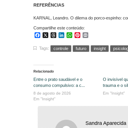
REFERÊNCIAS
KARNAL, Leandro. O dilema do porco-espinho: como
Compartilhe este conteúdo:
Facebook
X
Threads
LinkedIn
WhatsApp
Pinterest
Print
Tags:
controle
futuro
insight
psicolog
Relacionado
Entre o prato saudável e o
O invisível 
consumo compulsivo: a c...
trauma e o sil
8 de agosto de 2026
Em "Insight"
Em "Insight"
Sandra Aparecida