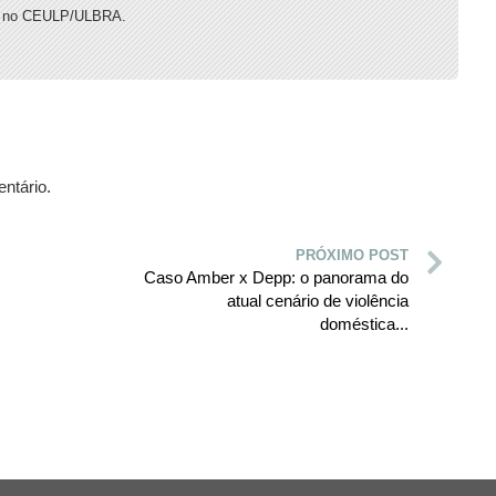
a no CEULP/ULBRA.
ntário.
PRÓXIMO POST
Caso Amber x Depp: o panorama do
atual cenário de violência
doméstica...