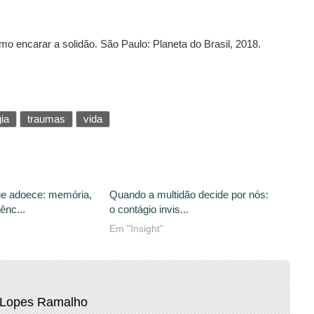
 encarar a solidão. São Paulo: Planeta do Brasil, 2018.
ia
traumas
vida
que adoece: memória,
Quando a multidão decide por nós:
ênc...
o contágio invis...
Em "Insight"
 Lopes Ramalho