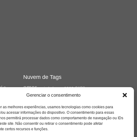
Nuvem de Tags
amor
l e
caos
ansiedade
arte
CAPS
no
Gerenciar o consentimento
cinema
ta
covid-19
comportamento
corpo
cultura
cuidado
crianca
depressao
er as melhores experiências, usamos tecnologias como cookies para
família
educação
filme
entrevista
escola
/ou acessar informações do dispositivo. O consentimento para essas
 nos permitirá processar dados como comportamento de navegação ou IDs
jung
livro
freud
infância
insight
liberdade
de
este site. Não consentir ou retirar o consentimento pode afetar
mulher
loucura
morte
Cena
luto
maternidade
e certos recursos e funções.
pandemia
psicanálise