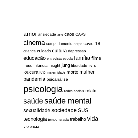
amor
caos
ansiedade
arte
CAPS
cinema
covid-19
comportamento
corpo
cultura
cuidado
crianca
depressao
família
educação
filme
entrevista
escola
jung
livro
freud
infância
insight
liberdade
mulher
loucura
morte
luto
maternidade
pandemia
psicanálise
psicologia
relato
redes sociais
saúde mental
saúde
sociedade
sexualidade
SUS
vida
tecnologia
trabalho
tempo
terapia
violência