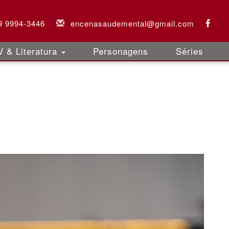
 9 9994-3446
encenasaudemental@gmail.com
 & Literatura
Personagens
Séries