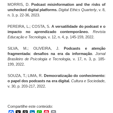
MORRIS, D.
Podcast misinformation and the risks of
unchecked digital platforms.
Digital Ethics Quarterly
, v. 8,
n. 3, p. 22-36, 2023.
PEREIRA, L.; COSTA, S.
A versatilidade do podcast e o
impacto no aprendizado contemporâneo.
Revista
Educação e Tecnologia
, v. 12, n. 4, p. 145-159, 2022.
SILVA, M.; OLIVEIRA, J.
Podcasts e atenção
fragmentada: desafios na era da informação
.
Jornal
Brasileiro de Psicologia e Tecnologia
, v. 17, n. 3, p. 185-
199, 2022.
SOUZA, T.; LIMA, R.
Democratização do conhecimento:
o papel dos podcasts na era digital.
Cultura e Sociedade
,
v. 30, p. 203-217, 2022.
Compartilhe este conteúdo:
Facebook
X
Threads
LinkedIn
WhatsApp
Pinterest
Print