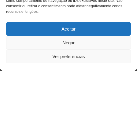
como comportamento de navegação ou IDs exclusivos neste site. Não
Acesso Restrito
consentir ou retirar o consentimento pode afetar negativamente certos
recursos e funções.
Aceitar
Negar
Ver preferências
Acessar