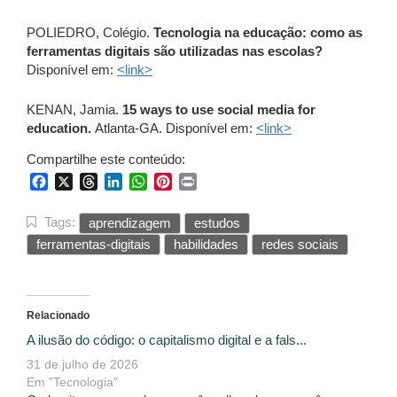
POLIEDRO, Colégio.
Tecnologia na educação: como as
ferramentas digitais são utilizadas nas escolas?
Disponível em:
<link
>
KENAN, Jamia.
15 ways to use social media for
education.
Atlanta-GA. Disponível em:
<link
>
Compartilhe este conteúdo:
Facebook
X
Threads
LinkedIn
WhatsApp
Pinterest
Print
Tags:
aprendizagem
estudos
ferramentas-digitais
habilidades
redes sociais
Relacionado
A ilusão do código: o capitalismo digital e a fals...
31 de julho de 2026
Em "Tecnologia"