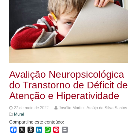
Avalição Neuropsicológica
do Transtorno de Déficit de
Atenção e Hiperatividade
27 de maio de 2022
Josélia Martins Araújo da Silva Santos
Mural
Compartilhe este conteúdo:
Facebook
X
Threads
LinkedIn
WhatsApp
Pinterest
Print