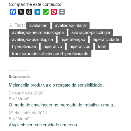
Compartilhe este conteúdo:
Facebook
X
Threads
LinkedIn
WhatsApp
Pinterest
Print
Tags:
avaliacao
avaliacao-infantil
avaliação-neuropsicológica
avaliação-psicologia
avaliação-psicologica
hiperatenção
hiperatividade
hiperatividae
hiperativo
hiperativos
tdah
transtorno-deficit-atencao-hiperatividade
Relacionado
Melancolia produtiva e o resgate da sensibilidade ...
5 de julho de 2026
Em "Mural"
O medo de envelhecer no mercado de trabalho: uma a...
23 de junho de 2026
Em "Mural"
Atypical: neurodiversidade em cena...