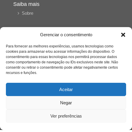
Saiba mais
Sobre
Quem somos
Gerenciar o consentimento
Para fornecer as melhores experiências, usamos tecnologias como
cookies para armazenar e/ou acessar informações do dispositivo. O
Contato
consentimento para essas tecnologias nos permitirá processar dados
como comportamento de navegação ou IDs exclusivos neste site. Não
consentir ou retirar o consentimento pode afetar negativamente certos
Links Úteis
recursos e funções.
Buscador Google
Aceitar
Publicações Recentes
Silêncio orbital: a presença humana entre a
Negar
desconexão e o espetáculo
Ver preferências
A reinvenção do trabalho e o choque geracional:
uma análise crítica do mercado contemporâneo