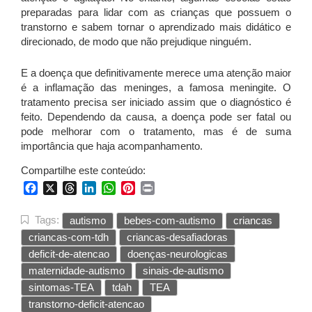
preparadas para lidar com as crianças que possuem o
transtorno e sabem tornar o aprendizado mais didático e
direcionado, de modo que não prejudique ninguém.
E a doença que definitivamente merece uma atenção maior
é a inflamação das meninges, a famosa meningite. O
tratamento precisa ser iniciado assim que o diagnóstico é
feito. Dependendo da causa, a doença pode ser fatal ou
pode melhorar com o tratamento, mas é de suma
importância que haja acompanhamento.
Compartilhe este conteúdo:
Facebook
X
Threads
LinkedIn
WhatsApp
Pinterest
Print
Tags:
autismo
bebes-com-autismo
criancas
criancas-com-tdh
criancas-desafiadoras
deficit-de-atencao
doenças-neurologicas
maternidade-autismo
sinais-de-autismo
sintomas-TEA
tdah
TEA
transtorno-deficit-atencao