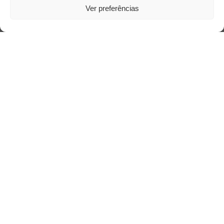
Ver preferências
Saiba mais
Sobre
Quem somos
Contato
Links Úteis
Buscador Google
Publicações Recentes
A caminhada antimanicomial e os desafios da
saúde mental no Tocantins: (En)Cena entrevista
Ana Carolina Noleto