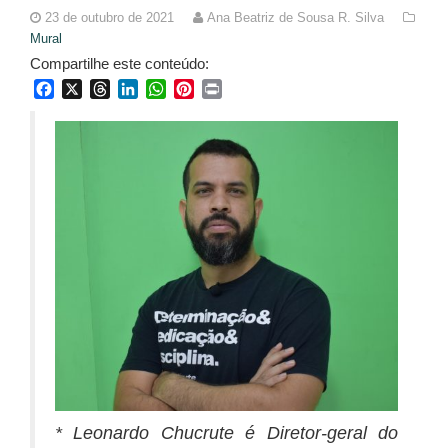
23 de outubro de 2021
Ana Beatriz de Sousa R. Silva
Mural
Compartilhe este conteúdo:
Facebook
X
Threads
LinkedIn
WhatsApp
Pinterest
Print
*
Leonardo Chucrute é Diretor-geral do