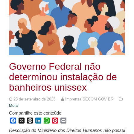
Governo Federal não
determinou instalação de
banheiros unissex
25 de setembro de 2023
Imprensa SECOM GOV BR
Mural
Compartilhe este conteúdo:
Facebook
X
Threads
LinkedIn
WhatsApp
Pinterest
Print
Resolução do Ministério dos Direitos Humanos não possui