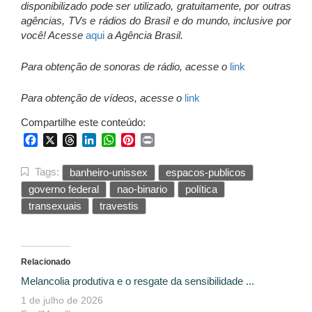
disponibilizado pode ser utilizado, gratuitamente, por outras
agências, TVs e rádios do Brasil e do mundo, inclusive por
você! Acesse
aqui
a Agência Brasil.
Para obtenção de sonoras de rádio, acesse o
link
Para obtenção de vídeos, acesse o
link
Compartilhe este conteúdo:
Facebook
X
Threads
LinkedIn
WhatsApp
Pinterest
Print
Tags:
banheiro-unissex
espacos-publicos
governo federal
nao-binario
política
transexuais
travestis
Relacionado
Melancolia produtiva e o resgate da sensibilidade ...
1 de julho de 2026