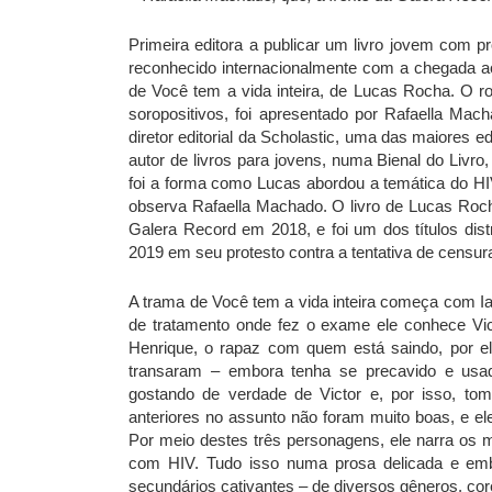
Primeira editora a publicar um livro jovem com p
reconhecido internacionalmente com a chegada a
de Você tem a vida inteira, de Lucas Rocha. O ro
soropositivos, foi apresentado por Rafaella Mach
diretor editorial da Scholastic, uma das maiores
autor de livros para jovens, numa Bienal do Livro
foi a forma como Lucas abordou a temática do HIV
observa Rafaella Machado. O livro de Lucas Rocha
Galera Record em 2018, e foi um dos títulos distr
2019 em seu protesto contra a tentativa de censura 
A trama de Você tem a vida inteira começa com Ian
de tratamento onde fez o exame ele conhece Victo
Henrique, o rapaz com quem está saindo, por el
transaram – embora tenha se precavido e us
gostando de verdade de Victor e, por isso, to
anteriores no assunto não foram muito boas, e el
Por meio destes três personagens, ele narra os 
com HIV. Tudo isso numa prosa delicada e em
secundários cativantes – de diversos gêneros, co