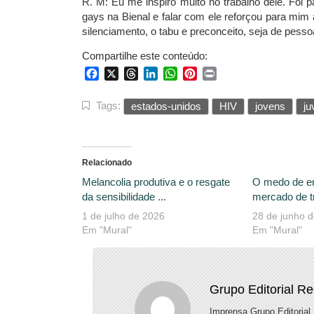
R. M: Eu me inspiro muito no trabalho dele. Foi pa
gays na Bienal e falar com ele reforçou para mim 
silenciamento, o tabu e preconceito, seja de pesso
Compartilhe este conteúdo:
Facebook
X
Threads
LinkedIn
WhatsApp
Pinterest
Print
Tags:
estados-unidos
HIV
jovens
ju
Relacionado
Melancolia produtiva e o resgate
O medo de e
da sensibilidade ...
mercado de tr
1 de julho de 2026
28 de junho 
Em "Mural"
Em "Mural"
Grupo Editorial R
Imprensa Grupo Editorial