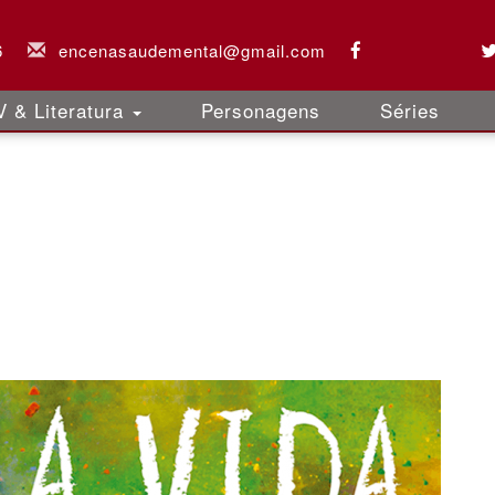
6
encenasaudemental@gmail.com
 & Literatura
Personagens
Séries