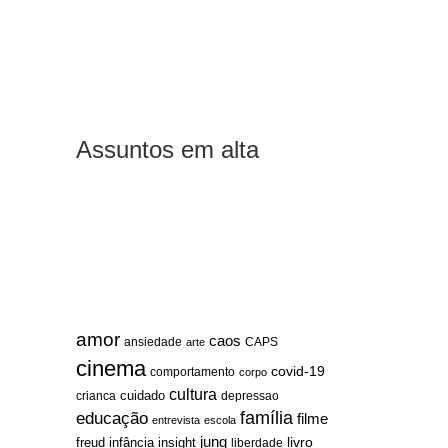
Assuntos em alta
amor
caos
ansiedade
arte
CAPS
cinema
covid-19
comportamento
corpo
cultura
cuidado
crianca
depressao
família
educação
filme
entrevista
escola
jung
livro
freud
infância
insight
liberdade