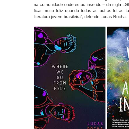
na comunidade onde estou inserido – da sigla LG
ficar muito feliz quando todas as outras letras
literatura jovem brasileira”, defende Lucas Rocha.