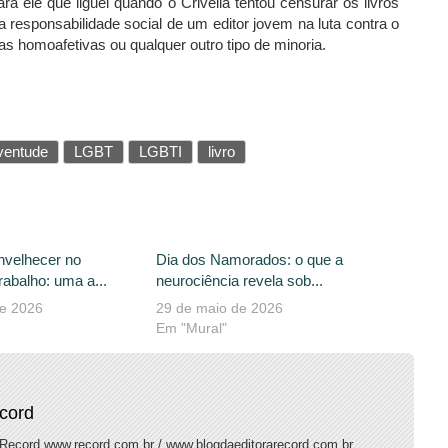
ra ele que liguei quando o Crivella tentou censurar os livros
a responsabilidade social de um editor jovem na luta contra o
as homoafetivas ou qualquer outro tipo de minoria.
ventude
LGBT
LGBTI
livro
nvelhecer no
Dia dos Namorados: o que a
abalho: uma a...
neurociência revela sob...
de 2026
29 de maio de 2026
Em "Mural"
ecord
 Record www.record.com.br / www.blogdaeditorarecord.com.br