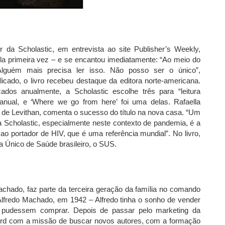
r da Scholastic, em entrevista ao site Publisher’s Weekly,
la primeira vez – e se encantou imediatamente: “Ao meio do
 ‘Alguém mais precisa ler isso. Não posso ser o único”,
licado, o livro recebeu destaque da editora norte-americana.
ados anualmente, a Scholastic escolhe três para “leitura
 anual, e ‘Where we go from here’ foi uma delas. Rafaella
de Levithan, comenta o sucesso do título na nova casa. “Um
da Scholastic, especialmente neste contexto de pandemia, é a
 ao portador de HIV, que é uma referência mundial”. No livro,
Único de Saúde brasileiro, o SUS.
achado, faz parte da terceira geração da família no comando
Alfredo Machado, em 1942 – Alfredo tinha o sonho de vender
s pudessem comprar. Depois de passar pelo marketing da
ord com a missão de buscar novos autores, com a formação