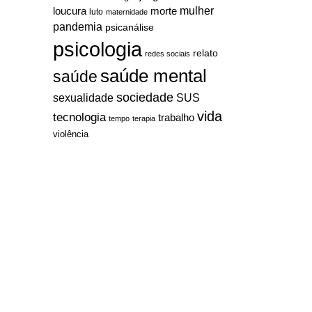
mulher
loucura
morte
luto
maternidade
pandemia
psicanálise
psicologia
relato
redes sociais
saúde mental
saúde
sociedade
sexualidade
SUS
vida
tecnologia
trabalho
tempo
terapia
violência