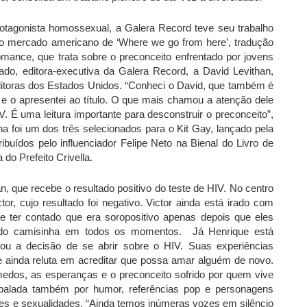
rotagonista homossexual, a Galera Record teve seu trabalho
o mercado americano de ‘Where we go from here’, tradução
mance, que trata sobre o preconceito enfrentado por jovens
ado, editora-executiva da Galera Record, a David Levithan,
 editoras dos Estados Unidos. “Conheci o David, que também é
, e o apresentei ao título. O que mais chamou a atenção dele
. É uma leitura importante para desconstruir o preconceito”,
 foi um dos três selecionados para o Kit Gay, lançado pela
ibuídos pelo influenciador Felipe Neto na Bienal do Livro de
do Prefeito Crivella.
, que recebe o resultado positivo do teste de HIV. No centro
r, cujo resultado foi negativo. Victor ainda está irado com
e ter contado que era soropositivo apenas depois que eles
ado camisinha em todos os momentos. Já Henrique está
mou a decisão de se abrir sobre o HIV. Suas experiências
e ainda reluta em acreditar que possa amar alguém de novo.
medos, as esperanças e o preconceito sofrido por quem vive
balada também por humor, referências pop e personagens
res e sexualidades. “Ainda temos inúmeras vozes em silêncio