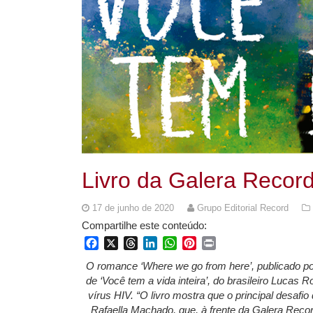
Livro da Galera Recor
17 de junho de 2020
Grupo Editorial Record
Compartilhe este conteúdo:
Facebook
X
Threads
LinkedIn
WhatsApp
Pinterest
Print
O romance ‘Where we go from here’, publicado po
de ‘Você tem a vida inteira’, do brasileiro Lucas R
vírus HIV. “O livro mostra que o principal desafio
Rafaella Machado, que, à frente da Galera Record