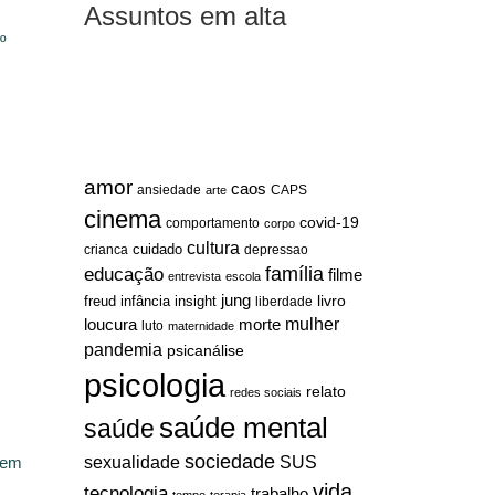
Assuntos em alta
º
amor
caos
ansiedade
arte
CAPS
cinema
covid-19
comportamento
corpo
cultura
cuidado
crianca
depressao
família
educação
filme
entrevista
escola
jung
livro
freud
infância
insight
liberdade
mulher
loucura
morte
luto
maternidade
pandemia
psicanálise
psicologia
relato
redes sociais
saúde mental
saúde
sociedade
sexualidade
SUS
 em
vida
tecnologia
trabalho
tempo
terapia