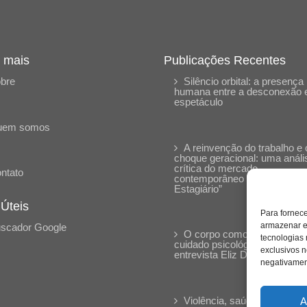
 mais
Publicações Recentes
bre
Silêncio orbital: a presença
humana entre a desconexão 
espetáculo
uem somos
A reinvenção do trabalho e 
choque geracional: uma análi
crítica do mercado
ntato
contemporâneo em “Um Sen
Estagiário”
 Úteis
Para fornec
armazenar e
scador Google
O corpo como expressão d
tecnologias
cuidado psicológico: (En)Cen
exclusivos n
entrevista Eliz Dorneles
negativament
Violência, saúde mental e a
A