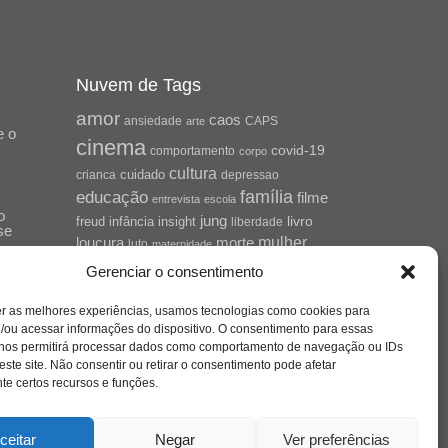
Nuvem de Tags
amor
caos
ansiedade
arte
CAPS
e o
cinema
covid-19
comportamento
corpo
cultura
cuidado
crianca
depressao
família
educação
filme
entrevista
escola
o
jung
livro
freud
infância
insight
liberdade
se
mulher
loucura
morte
luto
maternidade
hor
pandemia
psicanálise
Gerenciar o consentimento
psicologia
relato
redes sociais
er as melhores experiências, usamos tecnologias como cookies para
saúde mental
/ou acessar informações do dispositivo. O consentimento para essas
saúde
o
 nos permitirá processar dados como comportamento de navegação ou IDs
a
sociedade
este site. Não consentir ou retirar o consentimento pode afetar
sexualidade
SUS
e certos recursos e funções.
vida
tecnologia
trabalho
tempo
terapia
violência
ceitar
Negar
Ver preferências