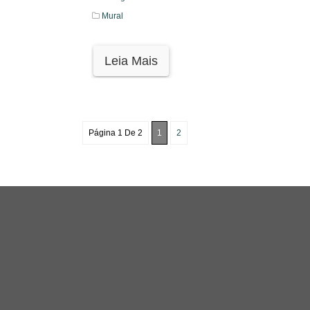
Mural
Leia Mais
Página 1 De 2
1
2