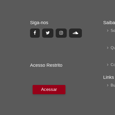
Siga-nos
Saiba
So
Q
Co
Acesso Restrito
Links
Bu
Acessar