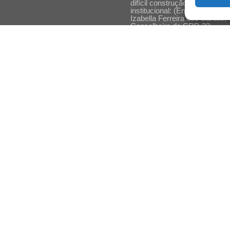
difícil construção do acolhime
institucional: (En)cena entrevi
Izabella Ferreira dos Santos,
Conselheira do CRP-23
Ser mulher, pensar gênero,
enfrentar o mundo: (En)cena
entrevista Gleys Ially Ramos