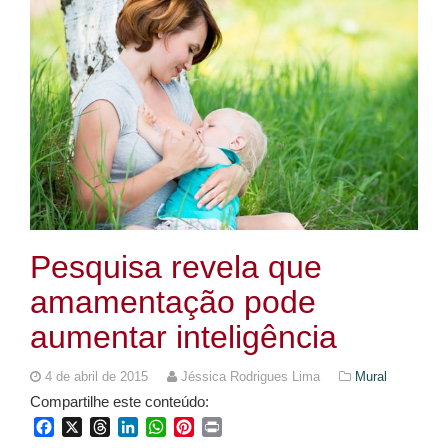
Pesquisa revela que
amamentação pode
aumentar inteligência
4 de abril de 2015
Jéssica Rodrigues Lima
Mural
Compartilhe este conteúdo:
Facebook
X
Threads
LinkedIn
WhatsApp
Pinterest
Print