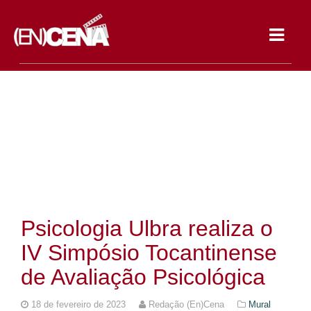
Toggle
navigat
Psicologia Ulbra realiza o
IV Simpósio Tocantinense
de Avaliação Psicológica
18 de fevereiro de 2023
Redação (En)Cena
Mural