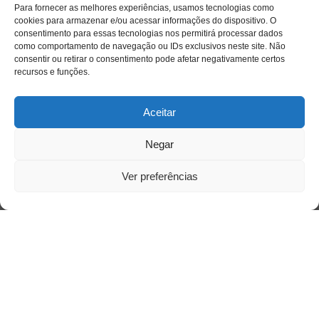
Para fornecer as melhores experiências, usamos tecnologias como
cookies para armazenar e/ou acessar informações do dispositivo. O
consentimento para essas tecnologias nos permitirá processar dados
Quem somos
como comportamento de navegação ou IDs exclusivos neste site. Não
consentir ou retirar o consentimento pode afetar negativamente certos
recursos e funções.
Contato
Aceitar
Links Úteis
Negar
Buscador Google
Ver preferências
Publicações Recentes
Silêncio orbital: a presença humana entre a
desconexão e o espetáculo
A reinvenção do trabalho e o choque geracional:
uma análise crítica do mercado contemporâneo
em “Um Senhor Estagiário”