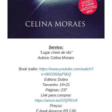
Serviço:
“Lugar cheio de rãs”
Autora: Celina Moraes
Book trailer:
https://www.youtube.com/watch?
v=6KG0SApF0kQ
Editora: Dobra
Tamanho: 14×21
Páginas: 237
Link para comprar:
https://amzn.to/2VQPEU4
Preços:
E-book Amazon R$ 2,80