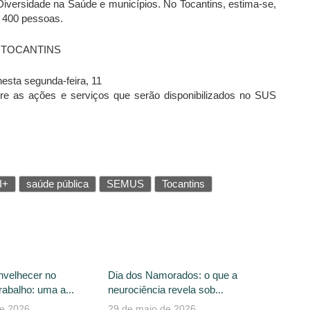
iversidade na Saúde e municípios. No Tocantins, estima-se,
 400 pessoas.
 TOCANTINS
ta segunda-feira, 11
 ações e serviços que serão disponibilizados no SUS
I+
saúde pública
SEMUS
Tocantins
nvelhecer no
Dia dos Namorados: o que a
abalho: uma a...
neurociência revela sob...
de 2026
29 de maio de 2026