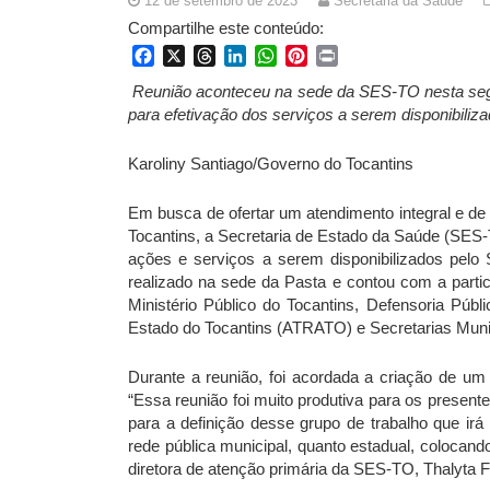
12 de setembro de 2023
Secretaria da Saúde
Compartilhe este conteúdo:
Facebook
X
Threads
LinkedIn
WhatsApp
Pinterest
Print
Reunião aconteceu na sede da SES-TO nesta segu
para efetivação dos serviços a serem disponibili
Karoliny Santiago/Governo do Tocantins
Em busca de ofertar um atendimento integral e de 
Tocantins, a Secretaria de Estado da Saúde (SES-
ações e serviços a serem disponibilizados pelo
realizado na sede da Pasta e contou com a parti
Ministério Público do Tocantins, Defensoria Públ
Estado do Tocantins (ATRATO) e Secretarias Muni
Durante a reunião, foi acordada a criação de um
“Essa reunião foi muito produtiva para os prese
para a definição desse grupo de trabalho que irá
rede pública municipal, quanto estadual, colocando
diretora de atenção primária da SES-TO, Thalyta 