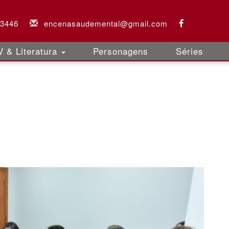
-3446
encenasaudemental@gmail.com
 & Literatura
Personagens
Séries