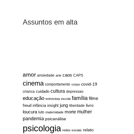
Assuntos em alta
amor
caos
ansiedade
arte
CAPS
cinema
covid-19
comportamento
corpo
cultura
cuidado
crianca
depressao
família
educação
filme
entrevista
escola
jung
livro
freud
infância
insight
liberdade
mulher
loucura
morte
luto
maternidade
pandemia
psicanálise
psicologia
relato
redes sociais