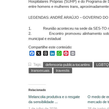
Hospitalares Próprias (SUHP) e do Programa de D
entre homens e mulheres trans, aproximadamente
LEGENDAS: ANDRÉ ARAÚJO – GOVERNO DO
1. Reunião aconteceu na sede da SES-TO nes
2. Encontro promoveu alinhamento sobre as
municipal e estadual
Compartilhe este conteúdo:
Facebook
X
Threads
LinkedIn
WhatsApp
Pinterest
Print
Tags:
defensoria-publica-tocantins
LGBTQ
transexuais
travestis
Relacionado
Melancolia produtiva e o resgate
O medo de e
da sensibilidade ...
mercado de tr
1 de julho de 2026
28 de junho 