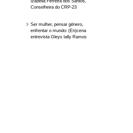
Izabella Ferreira dos Santos,
Conselheira do CRP-23
Ser mulher, pensar gênero,
enfrentar o mundo: (En)cena
entrevista Gleys Ially Ramos