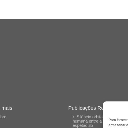
 mais
Publicações Recentes
bre
Silêncio orbital: a presença
Para fornec
humana entre a desconexão 
espetáculo
armazenar e