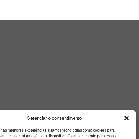
Nuvem de Tags
Gerenciar o consentimento
amor
caos
ansiedade
arte
CAPS
er as melhores experiências, usamos tecnologias como cookies para
e o
cinema
/ou acessar informações do dispositivo. O consentimento para essas
covid-19
comportamento
corpo