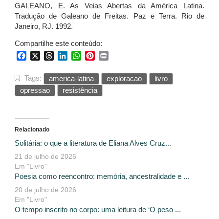
GALEANO, E. As Veias Abertas da América Latina.
Tradução de Galeano de Freitas. Paz e Terra. Rio de
Janeiro, RJ. 1992.
Compartilhe este conteúdo:
Facebook
X
Threads
LinkedIn
WhatsApp
Pinterest
Print
Tags:
america-latina
exploracao
livro
opressao
resistência
Relacionado
Solitária: o que a literatura de Eliana Alves Cruz...
21 de julho de 2026
Em "Livro"
Poesia como reencontro: memória, ancestralidade e ...
20 de julho de 2026
Em "Livro"
O tempo inscrito no corpo: uma leitura de ‘O peso ...