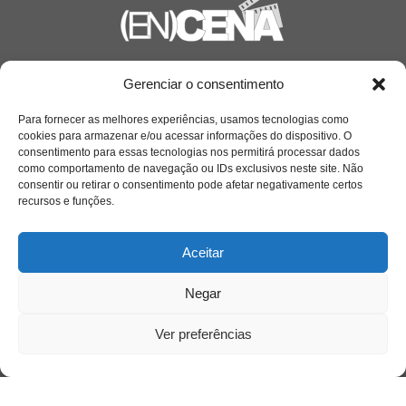
Saiba mais
Gerenciar o consentimento
Sobre
Para fornecer as melhores experiências, usamos tecnologias como
cookies para armazenar e/ou acessar informações do dispositivo. O
consentimento para essas tecnologias nos permitirá processar dados
como comportamento de navegação ou IDs exclusivos neste site. Não
Quem somos
consentir ou retirar o consentimento pode afetar negativamente certos
recursos e funções.
Contato
Aceitar
Links Úteis
Negar
Buscador Google
Ver preferências
Publicações Recentes
Silêncio orbital: a presença humana entre a
desconexão e o espetáculo