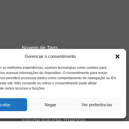
Nuvem de Tags
Gerenciar o consentimento
amor
caos
ansiedade
arte
CAPS
e o
cinema
covid-19
comportamento
corpo
er as melhores experiências, usamos tecnologias como cookies para
cultura
/ou acessar informações do dispositivo. O consentimento para essas
cuidado
crianca
depressao
 nos permitirá processar dados como comportamento de navegação ou IDs
família
educação
filme
entrevista
escola
este site. Não consentir ou retirar o consentimento pode afetar
o
jung
livro
freud
infância
insight
liberdade
e certos recursos e funções.
se
mulher
loucura
morte
luto
maternidade
hor
pandemia
psicanálise
ceitar
Negar
Ver preferências
psicologia
relato
redes sociais
saúde mental
saúde
o
sociedade
a