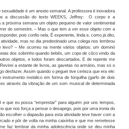
 e sexualidade é um anseio semanal. A professora é inovadora
ós a discussão do texto WEEKS, Jeffrey: O corpo e a
 na a próxima semana um objeto pequeno de valor sentimental
rrer do semestre. – Mas o que tem a ver esse objeto com a
ponder, pois confio nela. É experiente, linda e, como já dito,
a atividade, mas no dia predestinado uma colega nos lembrou
ue levo? – Me ocorreu na mente vários objetos: um dominó
 meias dos sobrinho quando bebês, um copo de côco vindo da
utros objetos, e todos foram descartados. E de repente me
Revirei a estante de livros, as gavetas no armário, mas só o
go desfazer. Assim quando o peguei tive certeza que era ele:
instrumento metálico em forma de forquilha (garfo de dois
ozes através da vibração de um som musical de determinada
l e que eu possa “emprestar” para alguém por uns tempos,
io que nos força a pensar o desapego, pois por uma ironia do
tão escolher o diapasão para esta atividade teve haver com a
mercado e pôr de volta na minha caixinha e que me remetesse
me faz lembrar da minha adolescência onde se deu minha