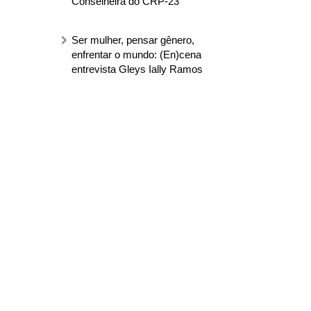
Conselheira do CRP-23
Ser mulher, pensar gênero,
enfrentar o mundo: (En)cena
entrevista Gleys Ially Ramos