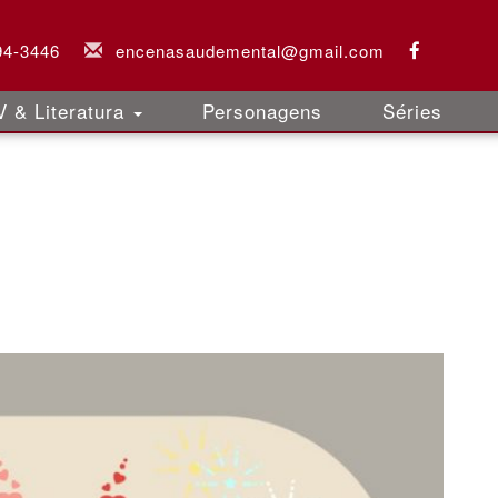
94-3446
encenasaudemental@gmail.com
 & Literatura
Personagens
Séries