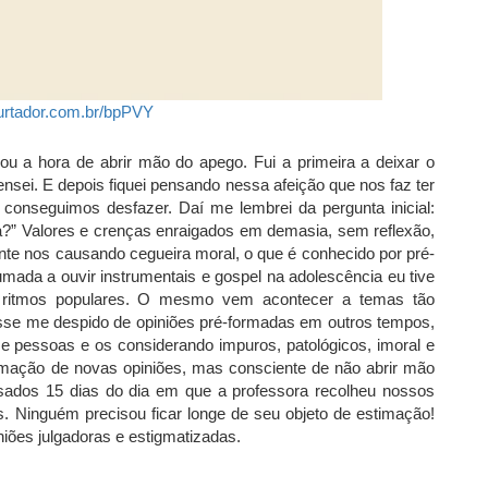
urtador.com.br/bpPVY
u a hora de abrir mão do apego. Fui a primeira a deixar o
ensei. E depois fiquei pensando nessa afeição que nos faz ter
onseguimos desfazer. Daí me lembrei da pergunta inicial:
a?” Valores e crenças enraigados em demasia, sem reflexão,
te nos causando cegueira moral, o que é conhecido por pré-
umada a ouvir instrumentais e gospel na adolescência eu tive
os ritmos populares. O mesmo vem acontecer a temas tão
sse me despido de opiniões pré-formadas em outros tempos,
e pessoas e os considerando impuros, patológicos, imoral e
ação de novas opiniões, mas consciente de não abrir mão
sados 15 dias do dia em que a professora recolheu nossos
os. Ninguém precisou ficar longe de seu objeto de estimação!
iões julgadoras e estigmatizadas.