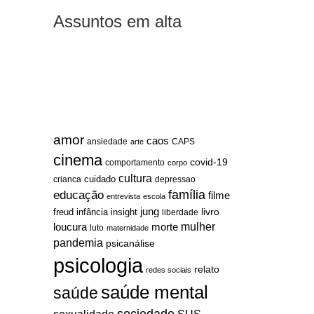
Assuntos em alta
amor
caos
ansiedade
arte
CAPS
cinema
covid-19
comportamento
corpo
cultura
cuidado
crianca
depressao
família
educação
filme
entrevista
escola
jung
livro
freud
infância
insight
liberdade
mulher
loucura
morte
luto
maternidade
pandemia
psicanálise
psicologia
relato
redes sociais
saúde mental
saúde
sociedade