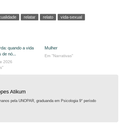
xualidade
relatar
relato
vida-sexual
rda: quando a vida
Mulher
 de nó...
Em "Narrativas"
de 2026
s"
opes Atikum
anos pela UNOPAR, graduanda em Psicologia 9° período