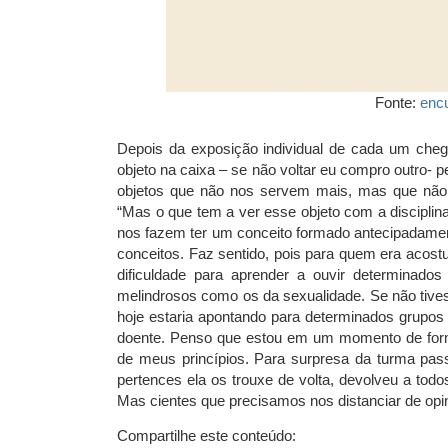
Fonte:
enc
Depois da exposição individual de cada um chego
objeto na caixa – se não voltar eu compro outro- p
objetos que não nos servem mais, mas que não c
“Mas o que tem a ver esse objeto com a disciplin
nos fazem ter um conceito formado antecipadamen
conceitos. Faz sentido, pois para quem era acost
dificuldade para aprender a ouvir determinad
melindrosos como os da sexualidade. Se não tive
hoje estaria apontando para determinados grupos 
doente. Penso que estou em um momento de form
de meus princípios. Para surpresa da turma pas
pertences ela os trouxe de volta, devolveu a tod
Mas cientes que precisamos nos distanciar de opin
Compartilhe este conteúdo: