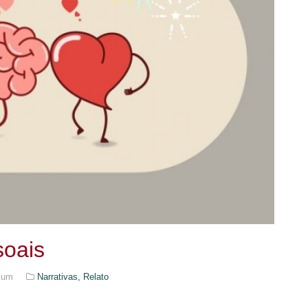
soais
ikum
Narrativas,
Relato