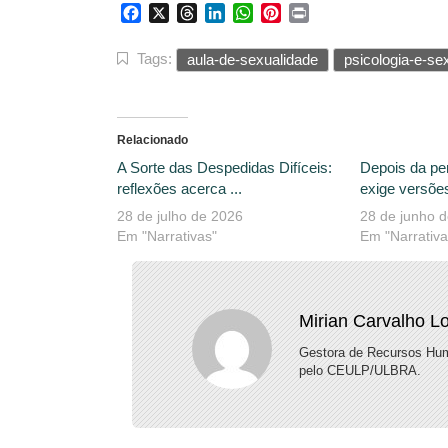
Facebook
X
Threads
LinkedIn
WhatsApp
Pinterest
Print
Tags:
aula-de-sexualidade
psicologia-e-se
Relacionado
A Sorte das Despedidas Difíceis:
Depois da pe
reflexões acerca ...
exige versões
28 de julho de 2026
28 de junho 
Em "Narrativas"
Em "Narrativa
Mirian Carvalho L
Gestora de Recursos Hum
pelo CEULP/ULBRA.