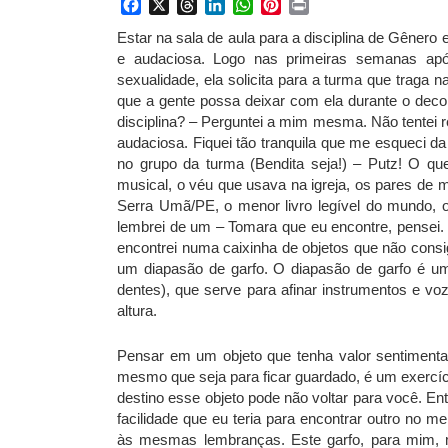
Facebook
X
Threads
LinkedIn
WhatsApp
Pinterest
Print
Estar na sala de aula para a disciplina de Gênero
e audaciosa. Logo nas primeiras semanas ap
sexualidade, ela solicita para a turma que traga
que a gente possa deixar com ela durante o deco
disciplina? – Perguntei a mim mesma. Não tentei res
audaciosa. Fiquei tão tranquila que me esqueci d
no grupo da turma (Bendita seja!) – Putz! O q
musical, o véu que usava na igreja, os pares de
Serra Umã/PE, o menor livro legível do mundo, o
lembrei de um – Tomara que eu encontre, pensei. 
encontrei numa caixinha de objetos que não consi
um diapasão de garfo. O diapasão de garfo é um 
dentes), que serve para afinar instrumentos e v
altura.
Pensar em um objeto que tenha valor sentimenta
mesmo que seja para ficar guardado, é um exercíc
destino esse objeto pode não voltar para você. En
facilidade que eu teria para encontrar outro no 
às mesmas lembranças. Este garfo, para mim, 